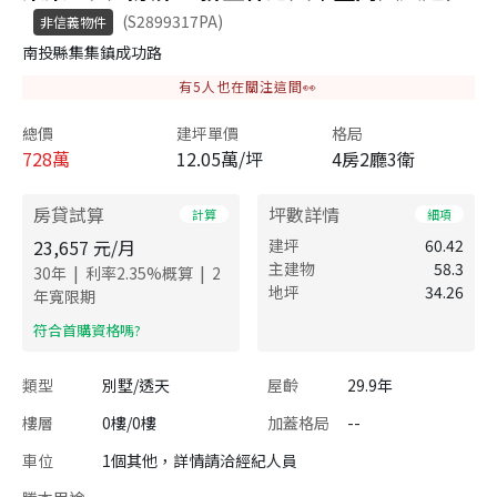
(S2899317PA)
非信義物件
南投縣集集鎮成功路
有
5
人也在關注這間👀
總價
建坪單價
格局
728
萬
12.05萬/坪
4房2廳3衛
房貸試算
坪數詳情
計算
細項
23,657
元/月
建坪
60.42
主建物
58.3
|
|
30
年
利率
2.35
%概算
2
地坪
34.26
年寬限期
​符合首購資格嗎?
類型
別墅/透天
屋齡
29.9年
樓層
0樓/0樓
加蓋格局
--
車位
1個其他，詳情請洽經紀人員