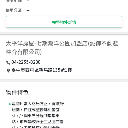
謄本用途
--
使用分區
--
完整物件詳情
太平洋房屋
-
七期潮洋公園加盟店(誠御不動產
仲介有限公司)
04-2255-8288
臺中市西屯區朝馬路135號1樓
物件特色
建物坪數大格局方正，寬敞好
規劃，自住或整修轉租皆宜
<br /> 開車三分鐘到集集車
站，市場學校齊全生活圈完善
<br /> 坐擁稀有山景視野綠