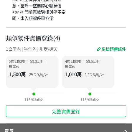
意，窗外一望無際心曠神怡
<br /> 門前寬敞騎樓與停車空
間，出入順暢停車方便
類似物件實價登錄
(
4
)
1公里內 | 半年內 | 別墅/透天
編輯篩選條件
5房2廳2衛
59.31
坪
4房2廳3衛
58.51
坪
|
|
|
|
無車位
無車位
1,500
萬
1,010
萬
25.29
萬/坪
17.26
萬/坪
115/03
成交
115/05
成交
完整實價登錄
買屋