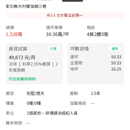
彰化縣大村鄉加錫三巷
有
5
人也在關注這間👀
總價
建坪單價
格局
1,528
萬
30.36萬/坪
4房2廳5衛
房貸試算
坪數詳情
計算
細項
49,672
元/月
建坪
50.33
主建物
50.33
|
|
30
年
利率
2.35
%概算
2
地坪
26.25
年寬限期
​符合首購資格嗎?
類型
別墅/透天
屋齡
1.5年
樓層
0樓/0樓
加蓋格局
--
車位
1個其他，詳情請洽經紀人員
謄本用途
--