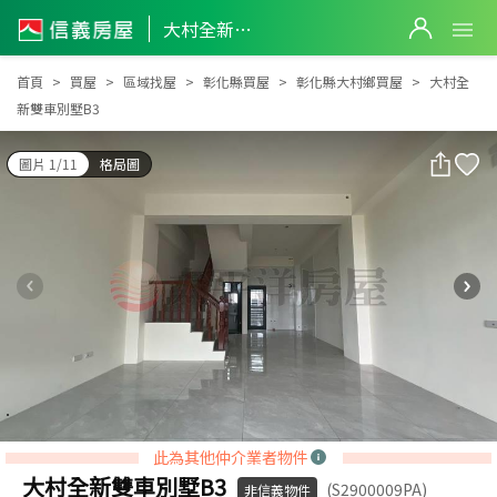
大村全新雙車別墅B3
大村全新雙車別墅B3
首頁
買屋
區域找屋
彰化縣買屋
彰化縣大村鄉買屋
大村全
新雙車別墅B3
圖片 1/11
格局圖
此為其他仲介業者物件
大村全新雙車別墅B3
(S2900009PA)
非信義物件