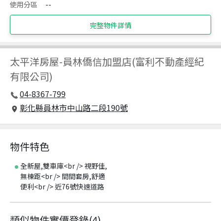
使用分區
--
完整物件詳情
太平洋房屋
-
員林僑信加盟店(富利不動產經紀
有限公司)
04-8367-799
彰化縣員林市中山路二段190號
物件特色
全新屋,雙車庫<br /> 視野佳,
無棟距<br /> 間間套房,舒適
便利<br /> 近76號快速道路
類似物件實價登錄
(
4
)