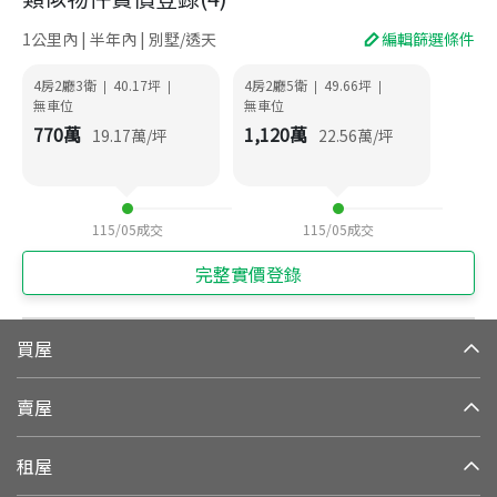
1公里內 | 半年內 | 別墅/透天
編輯篩選條件
4房2廳3衛
40.17
坪
4房2廳5衛
49.66
坪
|
|
|
|
無車位
無車位
770
萬
1,120
萬
19.17
萬/坪
22.56
萬/坪
115/05
成交
115/05
成交
完整實價登錄
買屋
賣屋
租屋