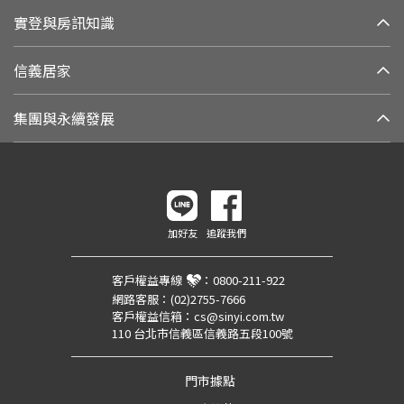
實登與房訊知識
信義居家
集團與永續發展
加好友
追蹤我們
客戶權益專線
：
0800-211-922
網路客服：
(02)2755-7666
客戶權益信箱：
cs@sinyi.com.tw
110 台北市信義區信義路五段100號
門市據點