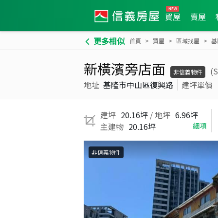
買屋
賣屋
更多相似
首頁
買屋
區域找屋
基
新橫濱旁店面
(
非信義物件
地址
基隆市中山區復興路
建坪單價
建坪
20.16坪
/ 地坪
6.96坪
主建物
20.16坪
細項
非信義物件