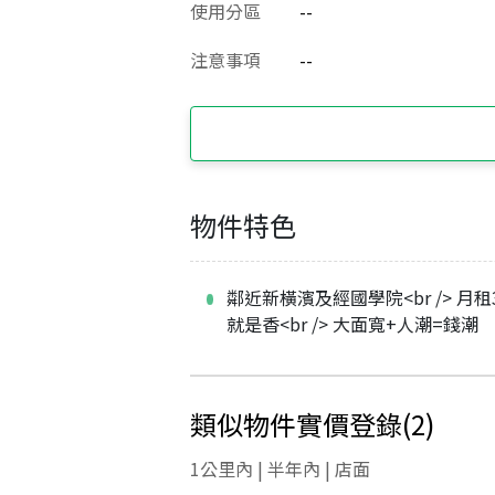
使用分區
--
注意事項
--
物件特色
鄰近新橫濱及經國學院<br /> 月租3
就是香<br /> 大面寬+人潮=錢潮
類似物件實價登錄
(
2
)
1公里內 | 半年內 | 店面