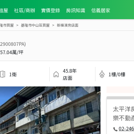
租屋
社區/商辦
實價登錄
房訊知識
信義居家
隆市買屋
基隆市中山區買屋
新橫濱旁店面
S2900807PA)
57.04萬/坪
45.8年
1衛
1樓/0樓
店面
太平洋
樂不動
02-246