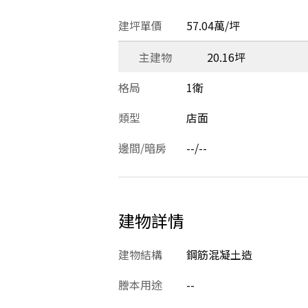
建坪單價
57.04萬/坪
主建物
20.16坪
格局
1衛
類型
店面
邊間/暗房
--/--
建物詳情
建物結構
鋼筋混凝土造
謄本用途
--