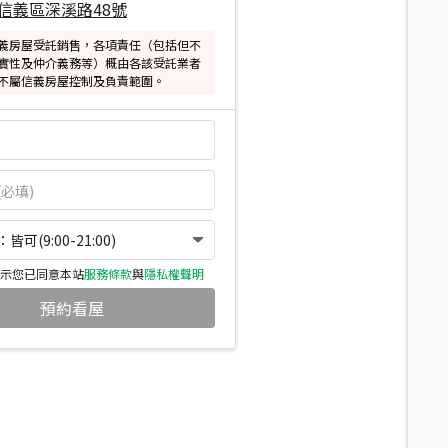
信義區深溪路48號
義房屋受託銷售，各項責任（包括但不
實性及仲介義務等）概由各該受託業者
不屬信義房屋控制及負責範圍。
可(9:00-21:00)
示您已同意本站
服務條款
與
隱私權聲明
預約看屋