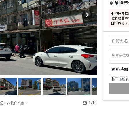
基隆市
本物件非信
限於廣告真
自行負責，
聯絡時間：皆
按下按鈕表
1
/
10
紹，非物件本身。