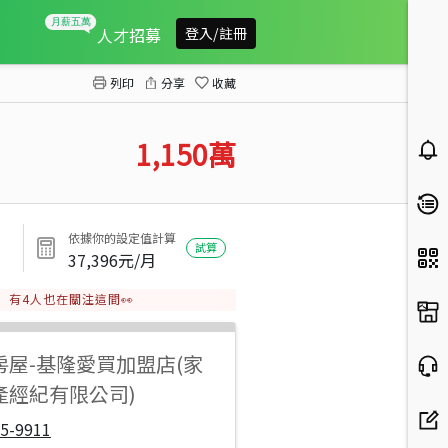
新橫濱旁店面
人才招募
登入/註冊
列印
分享
收藏
1,150
萬
依據你的設定值計算
試算
37,396
元/月
有
4
人也在關注這間👀
房屋
-
基隆愛買加盟店(家
產經紀有限公司)
5-9911