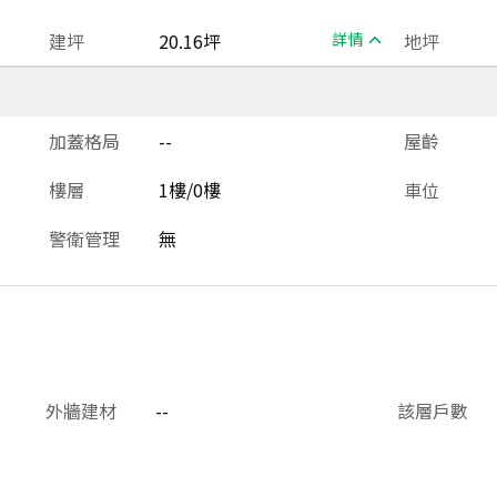
建坪
20.16坪
詳情
地坪
加蓋格局
--
屋齡
樓層
1樓/0樓
車位
警衛管理
無
外牆建材
--
該層戶數