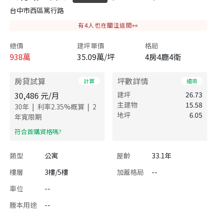
台中市西區篤行路
有
4
人也在關注這間👀
總價
建坪單價
格局
938
萬
35.09萬/坪
4房4廳4衛
房貸試算
坪數詳情
計算
細項
30,486
元/月
建坪
26.73
主建物
15.58
|
|
30
年
利率
2.35
%概算
2
地坪
6.05
年寬限期
​符合首購資格嗎?
類型
公寓
屋齡
33.1年
樓層
3樓/5樓
加蓋格局
--
車位
--
謄本用途
--