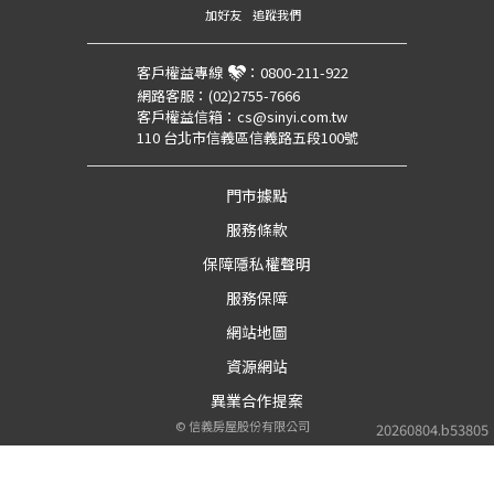
加好友
追蹤我們
客戶權益專線
：
0800-211-922
網路客服：
(02)2755-7666
客戶權益信箱：
cs@sinyi.com.tw
110 台北市信義區信義路五段100號
門市據點
服務條款
保障隱私權聲明
服務保障
網站地圖
資源網站
異業合作提案
©
信義房屋股份有限公司
20260804.b53805