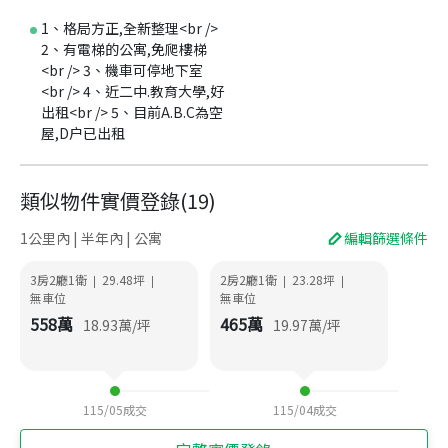
1、格局方正,全新整理<br />
2、有電梯的公寓,免爬樓梯
<br /> 3、機車可停地下室
<br /> 4、近二中.教育大學,好
出租<br /> 5、目前A.B.C為空
屋,D户已出租
類似物件實價登錄
(
19
)
1公里內 | 半年內 | 公寓
編輯篩選條件
3房2廳1衛
29.48
坪
2房2廳1衛
23.28
坪
|
|
|
|
無車位
無車位
558
萬
465
萬
18.93
萬/坪
19.97
萬/坪
115/05
成交
115/04
成交