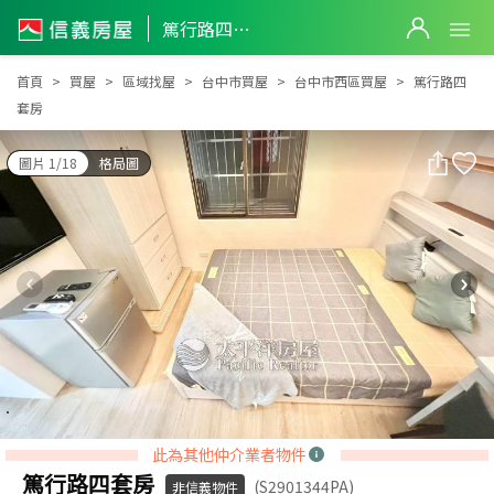
篤行路四套房
篤行路四套房
首頁
買屋
區域找屋
台中市買屋
台中市西區買屋
篤行路四
套房
圖片 1/18
格局圖
此為其他仲介業者物件
篤行路四套房
(S2901344PA)
非信義物件