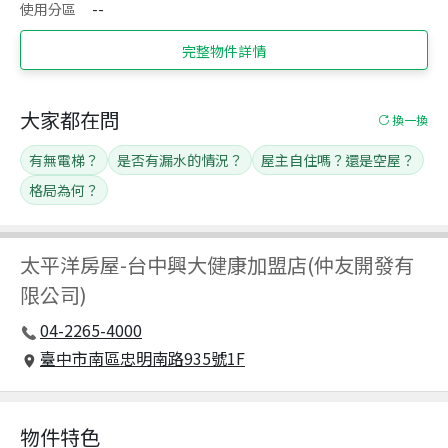
使用分區
--
完整物件詳情
大家都在問
換一換
有無電梯？
是否有漏水的情況？
屋主自住嗎？還是空屋？
格局為何？
太平洋房屋
-
台中興大健康加盟店(仲友開發有
限公司)
04-2265-4000
臺中市南區忠明南路935號1F
物件特色