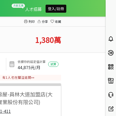
莒光路邊間優質車墅
人才招募
登入/註冊
列印
分享
收藏
1,380
萬
依據你的設定值計算
試算
44,875
元/月
有
1
人也在關注這間👀
房屋
-
員林大道加盟店(大
實業股份有限公司)
1-411