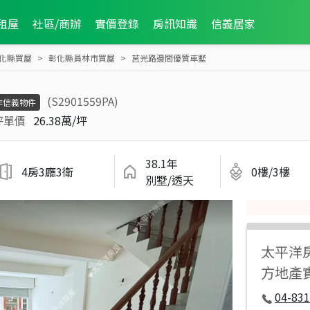
租屋
社區/商辦
實價登錄
房訊知識
信義居家
化縣買屋
彰化縣員林市買屋
莒光路邊間優質車墅
(S2901559PA)
非信義物件
坪單價
26.38萬/坪
38.1年
4房3廳3衛
0樓/3樓
別墅/透天
太平洋
方地產
04-831