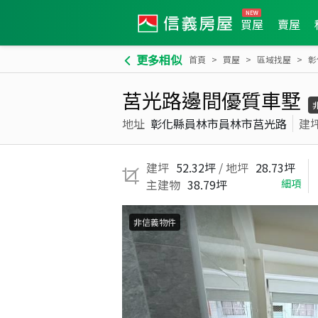
買屋
賣屋
更多相似
首頁
買屋
區域找屋
彰
莒光路邊間優質車墅
地址
彰化縣員林市員林市莒光路
建
建坪
52.32坪
/ 地坪
28.73坪
主建物
38.79坪
細項
非信義物件