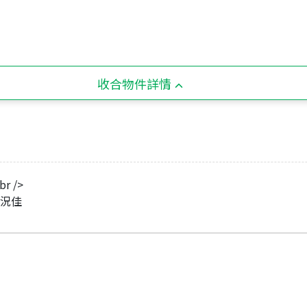
收合物件詳情
 />
屋況佳