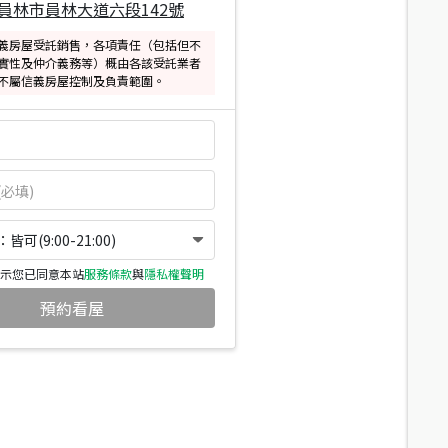
員林市員林大道六段142號
義房屋受託銷售，各項責任（包括但不
實性及仲介義務等）概由各該受託業者
不屬信義房屋控制及負責範圍。
可(9:00-21:00)
示您已同意本站
服務條款
與
隱私權聲明
預約看屋