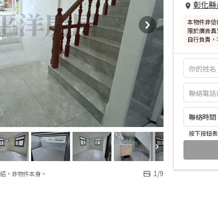
彰化縣
本物件非信
限於廣告真
自行負責，
聯絡時間：皆
按下按鈕表
1
/
9
紹，非物件本身。