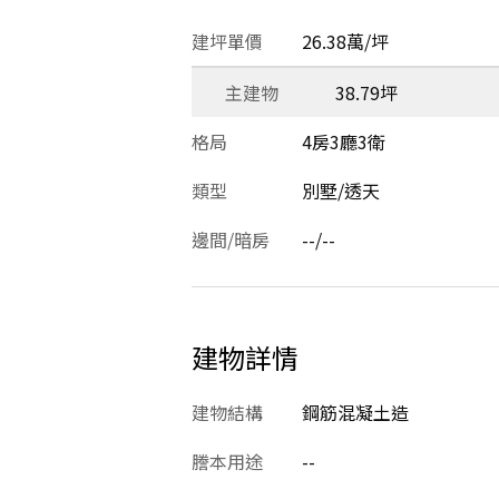
建坪單價
26.38萬/坪
主建物
38.79坪
格局
4房3廳3衛
類型
別墅/透天
邊間/暗房
--/--
建物詳情
建物結構
鋼筋混凝土造
謄本用途
--