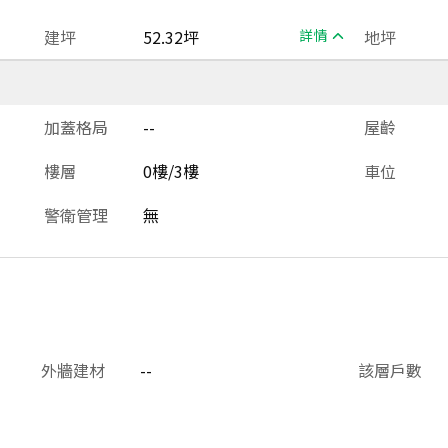
建坪
52.32坪
詳情
地坪
加蓋格局
--
屋齡
樓層
0樓/3樓
車位
警衛管理
無
外牆建材
--
該層戶數