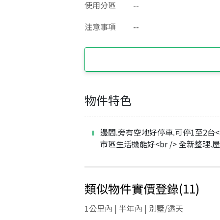
使用分區
--
注意事項
--
物件特色
邊間.旁有空地好停車.可停1至2台<br
市區生活機能好<br /> 全新整理.
類似物件實價登錄
(
11
)
1公里內 | 半年內 | 別墅/透天