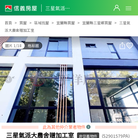
三星氣派大農舍贈加工室
三星氣派大農舍贈加工室
首頁
買屋
區域找屋
宜蘭縣買屋
宜蘭縣三星鄉買屋
三星氣
派大農舍贈加工室
圖片 1/18
格局圖
此為其他仲介業者物件
三星氣派大農舍贈加工室
(S2901579PA)
非信義物件