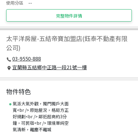
使用分區
--
完整物件詳情
太平洋房屋
-
五結帝寶加盟店(鈺泰不動產有限
公司)
03-9550-888
宜蘭縣五結鄉中正路一段21號一樓
物件特色
氣派大氣外觀，獨門獨戶大面
寬<br /> 原始屋況，格局方正
好規劃<br /> 鄰近超商約3分
鐘，可民宿<br /> 環境單純空
氣清新，離塵不離城