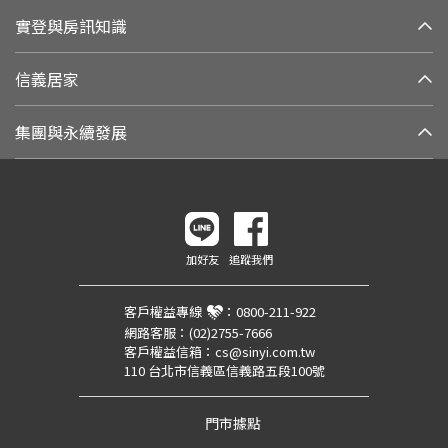
實登與房訊知識
信義居家
集團與永續發展
加好友
追蹤我們
客戶權益專線
：
0800-211-922
網路客服：
(02)2755-7666
客戶權益信箱：
cs@sinyi.com.tw
110 台北市信義區信義路五段100號
門市據點