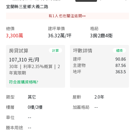
宜蘭縣三星鄉大義二路
有
1
人也在關注這間👀
總價
建坪單價
格局
3,300
萬
36.32萬/坪
3房2廳4衛
房貸試算
坪數詳情
計算
細項
107,310
元/月
建坪
90.86
主建物
87.56
|
|
30
年
利率
2.35
%概算
2
地坪
363.5
年寬限期
​符合首購資格嗎?
類型
其它
屋齡
2.0年
樓層
0樓/2樓
加蓋格局
--
車位
--
謄本用途
--