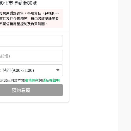
彰化市博愛街80號
義房屋受託銷售，各項責任（包括但不
實性及仲介義務等）概由各該受託業者
不屬信義房屋控制及負責範圍。
可(9:00-21:00)
示您已同意本站
服務條款
與
隱私權聲明
預約看屋