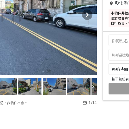
彰化縣
本物件非信
限於廣告真
自行負責，
聯絡時間：皆
按下按鈕表
1
/
14
紹，非物件本身。