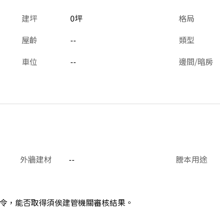
建坪
0坪
格局
屋齡
--
類型
車位
--
邊間/暗房
外牆建材
--
謄本用途
令，能否取得須俟建管機關審核結果。