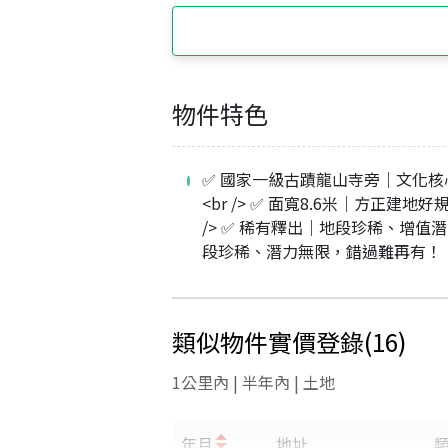
物件特色
✅ 國家一級古蹟龍山寺旁｜文化核
<br /> ✅ 面寬8.6米｜方正建地好規
/> ✅ 稀有釋出｜地段珍稀、增值潛
段珍稀、潛力無限，錯過難再有！
類似物件實價登錄
(
16
)
1公里內 | 半年內 | 土地