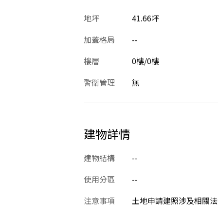
地坪
41.66坪
加蓋格局
--
樓層
0樓/0樓
警衛管理
無
建物詳情
建物結構
--
使用分區
--
注意事項
土地申請建照涉及相關法