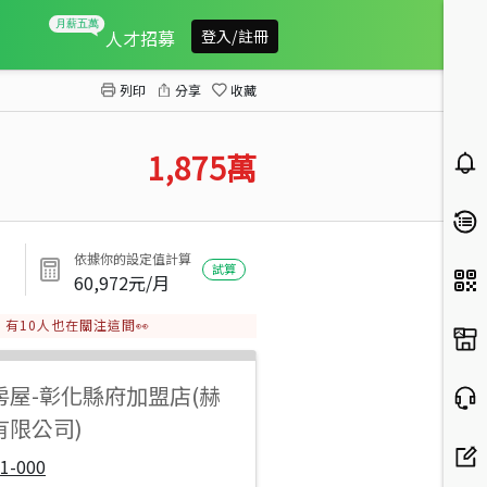
古都鹿港龍山寺金門街旁絕佳建地
人才招募
登入/註冊
列印
分享
收藏
1,875
萬
依據你的設定值計算
試算
60,972
元/月
有
10
人也在關注這間👀
房屋
-
彰化縣府加盟店(赫
有限公司)
1-000