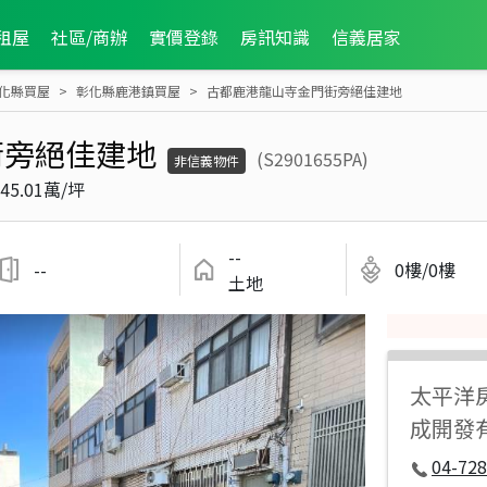
租屋
社區/商辦
實價登錄
房訊知識
信義居家
化縣買屋
彰化縣鹿港鎮買屋
古都鹿港龍山寺金門街旁絕佳建地
街旁絕佳建地
(S2901655PA)
非信義物件
45.01萬/坪
--
--
0樓/0樓
土地
太平洋
成開發
04-728