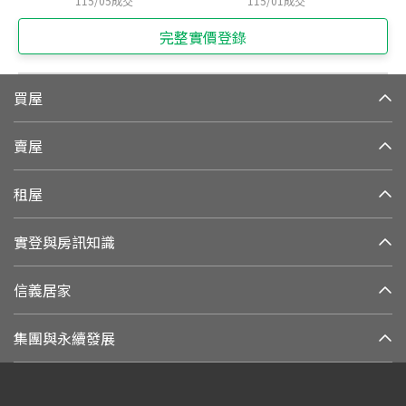
115/05
成交
115/01
成交
完整實價登錄
買屋
賣屋
租屋
實登與房訊知識
信義居家
集團與永續發展