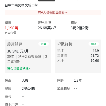
台中市東勢區文新二街
有
6
人也在關注這間👀
總價
建坪單價
格局
1,198
萬
26.68萬/坪
3房2廳2衛
含車位價
房貸試算
坪數詳情
計算
細項
38,941
元/月
建坪
44.9
主建物
21.72
|
|
30
年
利率
2.35
%概算
2
地坪
10.66
年寬限期
​符合首購資格嗎?
類型
大樓
屋齡
1.3年
樓層
2樓/14樓
加蓋格局
--
車位
--
謄本用途
--