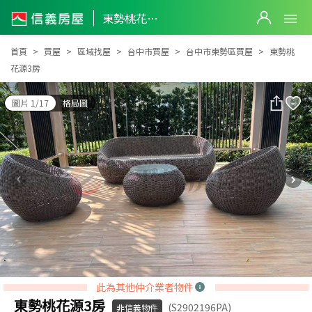
東勢桃花源3房
東勢桃花源3房
首頁
買屋
區域找屋
台中市買屋
台中市東勢區買屋
東勢桃
花源3房
圖片 1/17
格局圖
此為其他仲介業者物件
東勢桃花源3房
(S2902196PA)
非信義物件