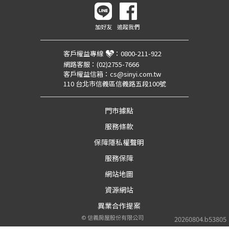
加好友
追蹤我們
客戶權益專線
：
0800-211-922
網路客服：
(02)2755-7666
客戶權益信箱：
cs@sinyi.com.tw
110 台北市信義區信義路五段100號
門市據點
服務條款
保障隱私權聲明
服務保障
網站地圖
資源網站
異業合作提案
©
信義房屋股份有限公司
20260804.b53805