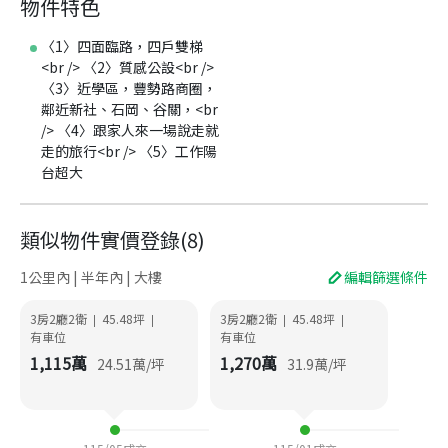
物件特色
〈1〉四面臨路，四戶雙梯
<br /> 〈2〉質感公設<br />
〈3〉近學區，豐勢路商圈，
鄰近新社、石岡、谷關，<br
/> 〈4〉跟家人來一場說走就
走的旅行<br /> 〈5〉工作陽
台超大
類似物件實價登錄
(
8
)
1公里內 | 半年內 | 大樓
編輯篩選條件
3房2廳2衛
45.48
坪
3房2廳2衛
45.48
坪
|
|
|
|
有車位
有車位
1,115
萬
1,270
萬
24.51
萬/坪
31.9
萬/坪