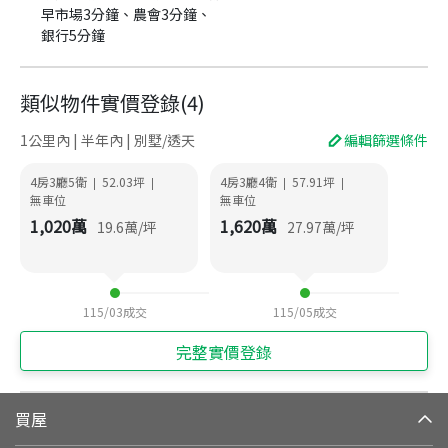
早市場3分鐘、農會3分鐘、
銀行5分鐘
類似物件實價登錄
(
4
)
1公里內 | 半年內 | 別墅/透天
編輯篩選條件
4房3廳5衛
52.03
坪
4房3廳4衛
57.91
坪
|
|
|
|
無車位
無車位
1,020
萬
1,620
萬
19.6
萬/坪
27.97
萬/坪
115/03
成交
115/05
成交
完整實價登錄
買屋