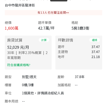
台中市龍井區龍津街
有
13
人也在關注這間👀
總價
建坪單價
格局
1,600
萬
42.7萬/坪
5房3廳3衛
房貸試算
坪數詳情
計算
細項
52,029
元/月
建坪
37.47
主建物
37.47
|
|
30
年
利率
2.35
%概算
2
地坪
21.18
年寬限期
​符合首購資格嗎?
類型
別墅/透天
屋齡
37.8年
樓層
0樓/3樓
加蓋格局
--
車位
1個其他，詳情請洽經紀人員
謄本用途
--