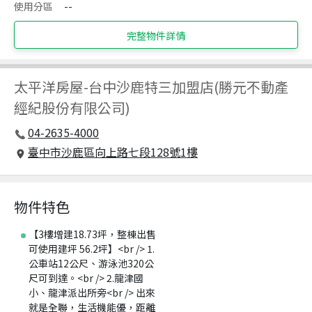
使用分區
--
完整物件詳情
太平洋房屋
-
台中沙鹿特三加盟店(勝元不動產
經紀股份有限公司)
04-2635-4000
臺中市沙鹿區向上路七段128號1樓
物件特色
【3樓增建18.73坪，整棟出售
可使用建坪 56.2坪】<br /> 1.
公車站12公尺、游泳池320公
尺可到達。<br /> 2.龍津國
小、龍津派出所旁<br /> 出來
就是全聯，生活機能優，距離