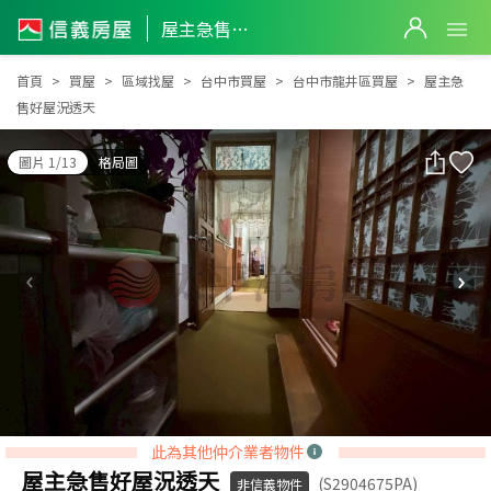
屋主急售好屋況透天
屋主急售好屋況透天
首頁
買屋
區域找屋
台中市買屋
台中市龍井區買屋
屋主急
售好屋況透天
圖片 1/13
格局圖
此為其他仲介業者物件
屋主急售好屋況透天
(S2904675PA)
非信義物件