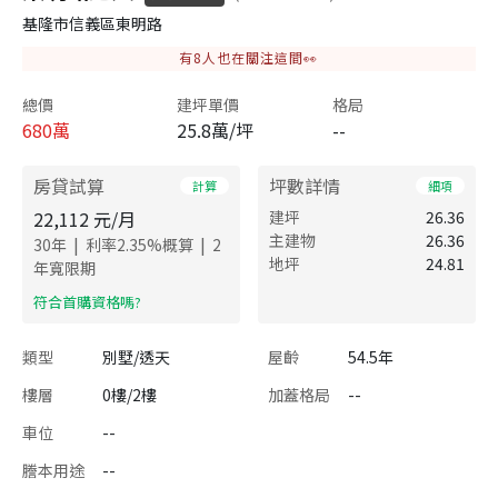
基隆市信義區東明路
有
8
人也在關注這間👀
總價
建坪單價
格局
680
萬
25.8萬/坪
--
房貸試算
坪數詳情
計算
細項
22,112
元/月
建坪
26.36
主建物
26.36
|
|
30
年
利率
2.35
%概算
2
地坪
24.81
年寬限期
​符合首購資格嗎?
類型
別墅/透天
屋齡
54.5年
樓層
0樓/2樓
加蓋格局
--
車位
--
謄本用途
--