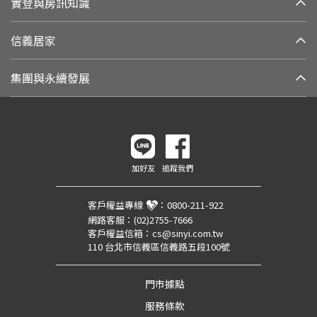
實登與房訊知識
信義居家
集團與永續發展
加好友
追蹤我們
客戶權益專線
：
0800-211-922
網路客服：
(02)2755-7666
客戶權益信箱：
cs@sinyi.com.tw
110 台北市信義區信義路五段100號
門市據點
服務條款