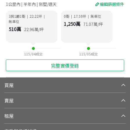
1公里內 | 半年內 | 別墅/透天
編輯篩選條件
3房1廳1衛
22.22
坪
0衛
17.59
坪
無車位
|
|
|
|
無車位
1,250
萬
71.07
萬/坪
510
萬
22.96
萬/坪
115/04
成交
115/05
成交
完整實價登錄
買屋
賣屋
租屋