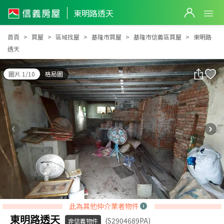
東明路透天
東明路透天
首頁
買屋
區域找屋
基隆市買屋
基隆市信義區買屋
東明路
透天
圖片 1/10
格局圖
此為其他仲介業者物件
東明路透天
(S2904689PA)
非信義物件