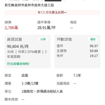
彰化縣員林市員林市員林大道三段
有
7
人也在關注這間👀
總價
建坪單價
格局
2,786
萬
28.91萬/坪
--
房貸試算
坪數詳情
計算
細項
90,604
元/月
建坪
96.37
主建物
50.88
|
|
30
年
利率
2.35
%概算
2
地坪
19.17
年寬限期
​符合首購資格嗎?
類型
店面
屋齡
7.1年
樓層
1-2樓/12樓
加蓋格局
--
車位
1個其他，詳情請洽經紀人員
謄本用途
--