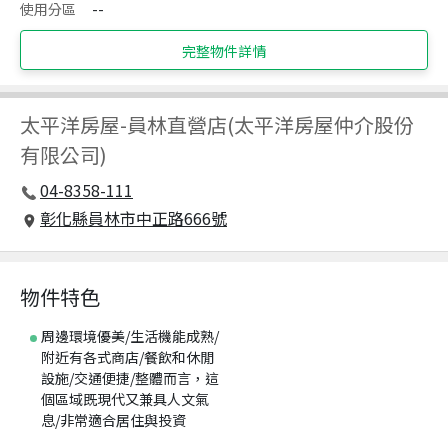
使用分區
--
完整物件詳情
太平洋房屋
-
員林直營店(太平洋房屋仲介股份
有限公司)
04-8358-111
彰化縣員林市中正路666號
物件特色
周邊環境優美/生活機能成熟/
附近有各式商店/餐飲和休閒
設施/交通便捷/整體而言，這
個區域既現代又兼具人文氣
息/非常適合居住與投資