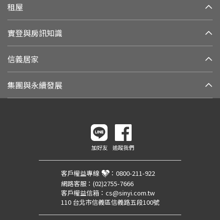
租屋
實登與房訊知識
信義居家
集團與永續發展
加好友
追蹤我們
客戶權益專線
：
0800-211-922
網路客服：
(02)2755-7666
客戶權益信箱：
cs@sinyi.com.tw
110 台北市信義區信義路五段100號