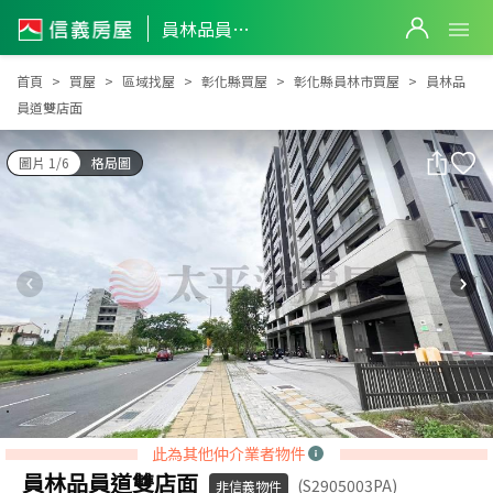
員林品員道雙店面
員林品員道雙店面
首頁
買屋
區域找屋
彰化縣買屋
彰化縣員林市買屋
員林品
員道雙店面
圖片 1/6
格局圖
此為其他仲介業者物件
員林品員道雙店面
(S2905003PA)
非信義物件