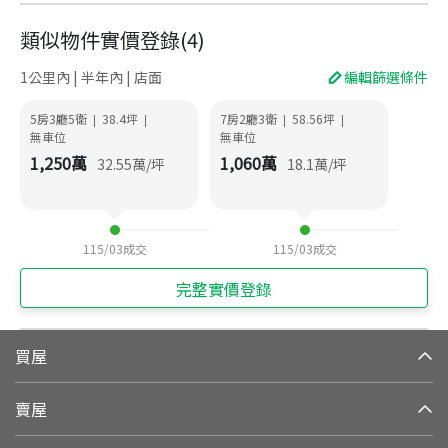
類似物件實價登錄
(
4
)
1公里內 | 半年內 | 店面
編輯篩選條件
5房3廳5衛
38.4
坪
7房2廳3衛
58.56
坪
|
|
|
|
無車位
無車位
1,250
萬
1,060
萬
32.55
萬/坪
18.1
萬/坪
115/03
成交
115/03
成交
完整實價登錄
買屋
賣屋