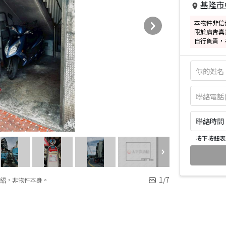
基隆市
本物件非信
限於廣告真
自行負責，
聯絡時間：皆
按下按鈕表
1
/
7
紹，非物件本身。