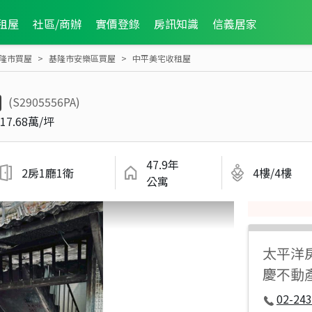
租屋
社區/商辦
實價登錄
房訊知識
信義居家
隆市買屋
基隆市安樂區買屋
中平美宅收租屋
(S2905556PA)
17.68萬/坪
47.9年
2房1廳1衛
4樓/4樓
公寓
太平洋
慶不動
02-243