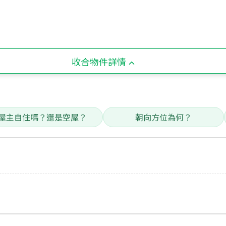
收合物件詳情
屋主自住嗎？還是空屋？
朝向方位為何？
。