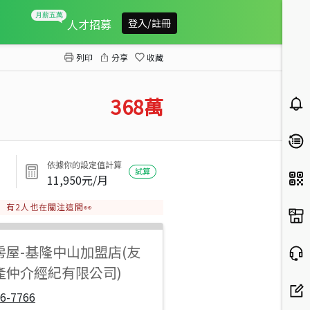
中平美宅收租屋
人才招募
登入/註冊
列印
分享
收藏
368
萬
依據你的設定值計算
試算
11,950
元/月
有
2
人也在關注這間👀
房屋
-
基隆中山加盟店(友
產仲介經紀有限公司)
6-7766