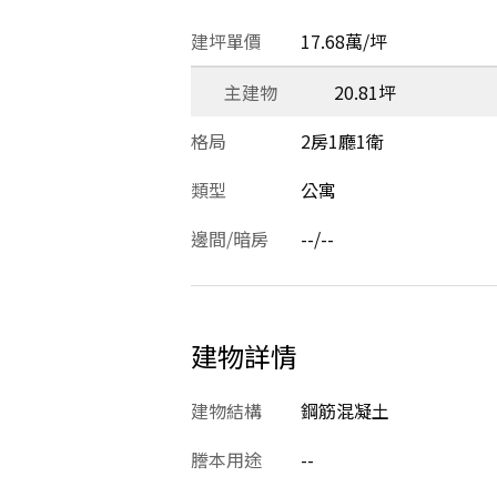
建坪單價
17.68萬/坪
主建物
20.81坪
格局
2房1廳1衛
類型
公寓
邊間/暗房
--/--
建物詳情
建物結構
鋼筋混凝土
謄本用途
--