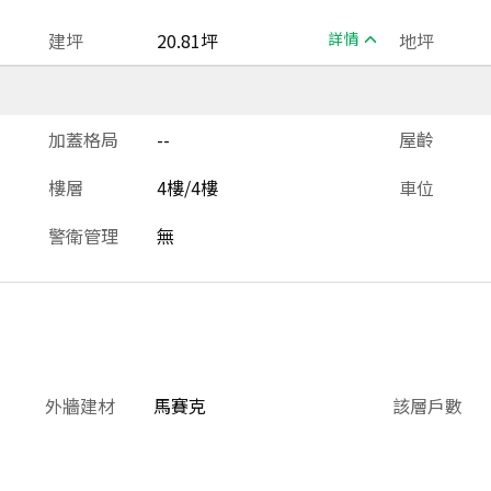
建坪
20.81坪
詳情
地坪
加蓋格局
--
屋齡
樓層
4樓/4樓
車位
警衛管理
無
外牆建材
馬賽克
該層戶數