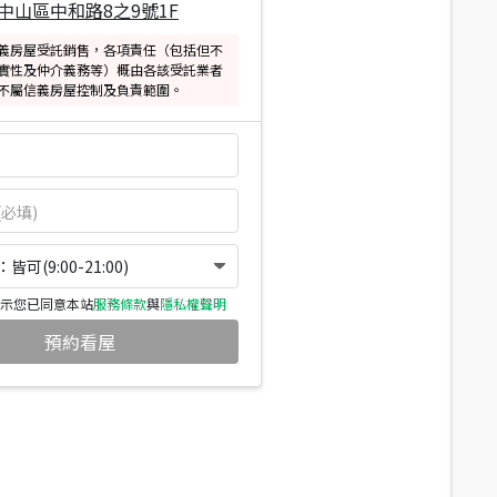
中山區中和路8之9號1F
義房屋受託銷售，各項責任（包括但不
實性及仲介義務等）概由各該受託業者
不屬信義房屋控制及負責範圍。
可(9:00-21:00)
示您已同意本站
服務條款
與
隱私權聲明
預約看屋