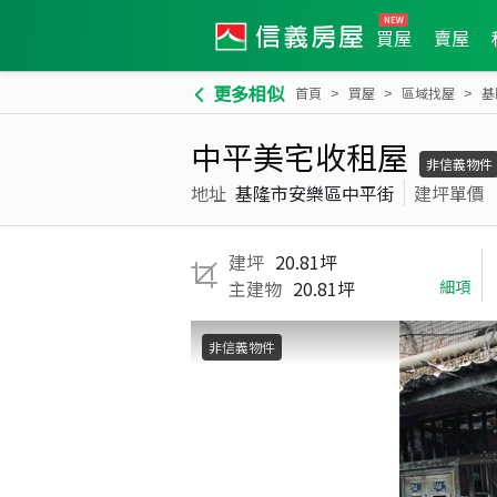
買屋
賣屋
更多相似
首頁
買屋
區域找屋
基
中平美宅收租屋
非信義物件
地址
基隆市安樂區中平街
建坪單價
建坪
20.81坪
主建物
20.81坪
細項
非信義物件