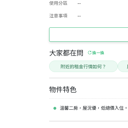
使用分區
--
注意事項
--
大家都在問
換一換
附近的租金行情如何？
物件特色
溫馨二房，屋況優，低總價入住