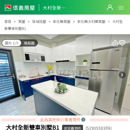
大村全新雙車別墅B1
大村全新雙車別墅B1
首頁
買屋
區域找屋
彰化縣買屋
彰化縣大村鄉買屋
大村全
新雙車別墅B1
圖片 1/5
格局圖
此為其他仲介業者物件
大村全新雙車別墅B1
(S2905593PA)
非信義物件