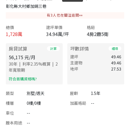
彰化縣大村鄉加錫三巷
有
3
人也在關注這間👀
總價
建坪單價
格局
1,728
萬
34.94萬/坪
4房2廳5衛
房貸試算
坪數詳情
計算
細項
56,175
元/月
建坪
49.46
主建物
49.46
|
|
30
年
利率
2.35
%概算
2
地坪
27.53
年寬限期
​符合首購資格嗎?
類型
別墅/透天
屋齡
1.5年
樓層
0樓/0樓
加蓋格局
--
車位
--
謄本用途
--