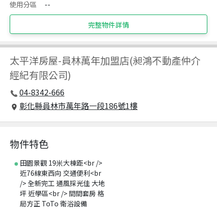
使用分區
--
完整物件詳情
太平洋房屋
-
員林萬年加盟店(昶鴻不動產仲介
經紀有限公司)
04-8342-666
彰化縣員林市萬年路一段186號1樓
物件特色
田園景觀 19米大棟距<br />
近76線東西向 交通便利<br
/> 全新完工 通風採光佳 大地
坪 近學區<br /> 間間套房 格
局方正 ToTo 衛浴設備