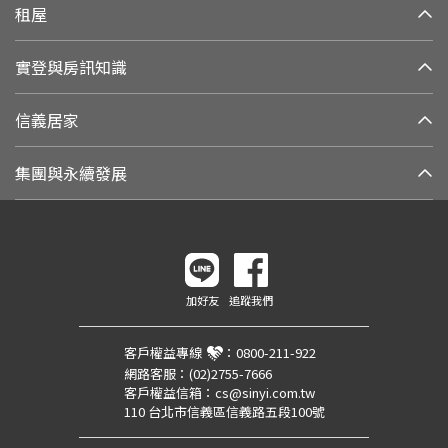
租屋
實登與房訊知識
信義居家
集團與永續發展
加好友
追蹤我們
客戶權益專線
：
0800-211-922
網路客服：
(02)2755-7666
客戶權益信箱：
cs@sinyi.com.tw
110 台北市信義區信義路五段100號