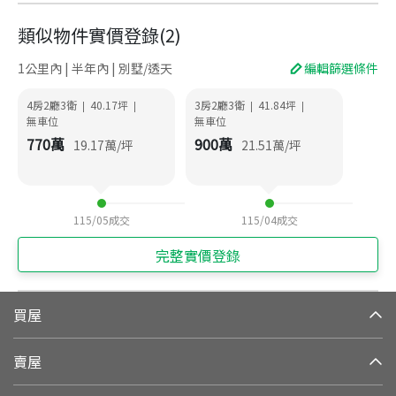
類似物件實價登錄
(
2
)
1公里內 | 半年內 | 別墅/透天
編輯篩選條件
4房2廳3衛
40.17
坪
3房2廳3衛
41.84
坪
|
|
|
|
無車位
無車位
770
萬
900
萬
19.17
萬/坪
21.51
萬/坪
115/05
成交
115/04
成交
完整實價登錄
買屋
賣屋