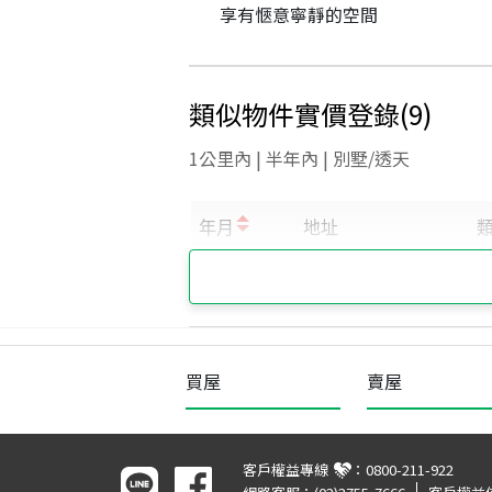
享有愜意寧靜的空間
類似物件實價登錄
(
9
)
1公里內 | 半年內 | 別墅/透天
買屋
賣屋
客戶權益專線
：
0800-211-922