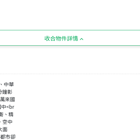
收合物件詳情
、中華
分鐘彰
｜萬來國
中<br
衛、精
，空中
大面
落都市卻