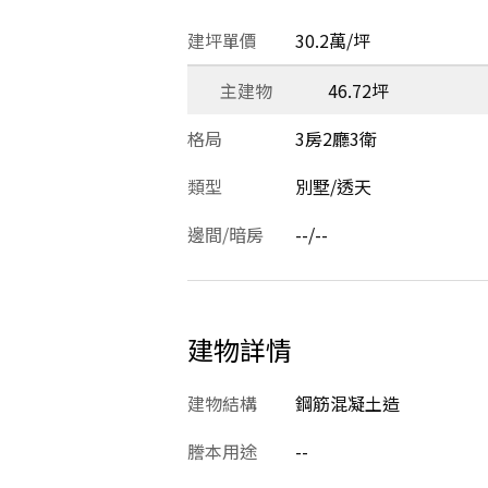
建坪單價
30.2萬/坪
主建物
46.72坪
格局
3房2廳3衛
類型
別墅/透天
邊間/暗房
--/--
建物詳情
建物結構
鋼筋混凝土造
謄本用途
--