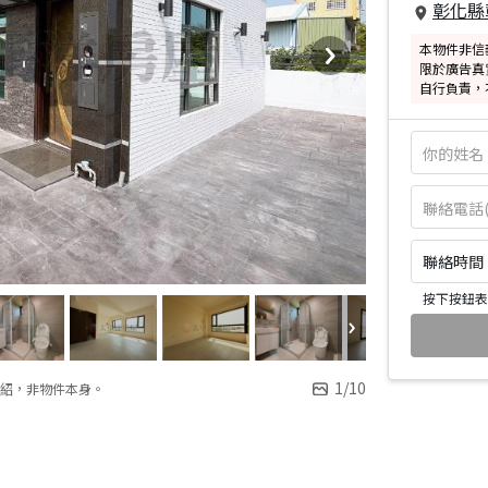
彰化縣
本物件非信
限於廣告真
自行負責，
聯絡時間：皆
按下按鈕表
1
/
10
紹，非物件本身。