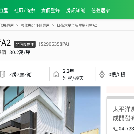
租屋
社區/商辦
實價登錄
房訊知識
信義居家
化縣買屋
彰化縣北斗鎮買屋
虹苑六星全新電梯別墅A2
A2
(S2906358PA)
非信義物件
單價
30.2萬/坪
2.2年
3房2廳3衛
0樓/0樓
別墅/透天
太平洋
成開發
04-728