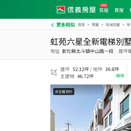
買屋
賣屋
更多相似
首頁
買屋
區域找屋
彰
虹苑六星全新電梯別墅
地址
彰化縣北斗鎮中山路一段
建坪
建坪
52.32坪
/ 地坪
36.8坪
主建物
46.72坪
細項
非信義物件