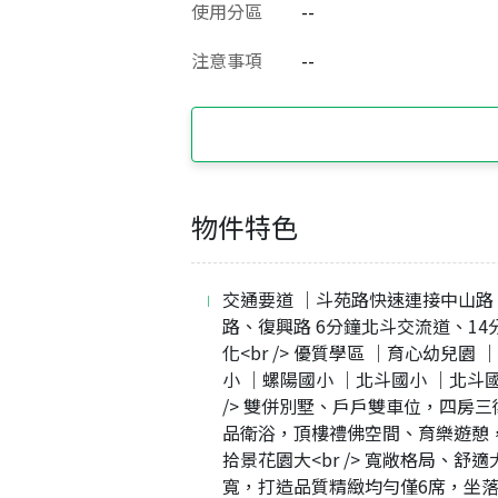
使用分區
--
注意事項
--
物件特色
交通要道 ｜斗苑路快速連接中山路
路、復興路 6分鐘北斗交流道、14
化<br /> 優質學區 ｜育心幼兒園 
小 ｜螺陽國小 ｜北斗國小 ｜北斗國
/> 雙併別墅、戶戶雙車位，四房三
品衛浴，頂樓禮佛空間、育樂遊憩
拾景花園大<br /> 寬敞格局、舒適
寬，打造品質精緻均勻僅6席，坐