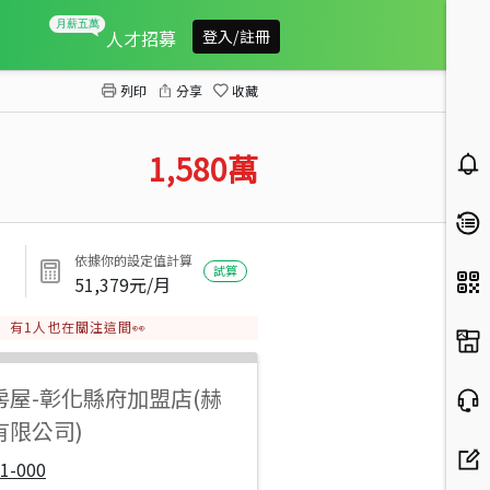
虹苑六星全新電梯別墅A2
人才招募
登入/註冊
列印
分享
收藏
1,580
萬
依據你的設定值計算
試算
51,379
元/月
有
1
人也在關注這間👀
房屋
-
彰化縣府加盟店(赫
有限公司)
1-000