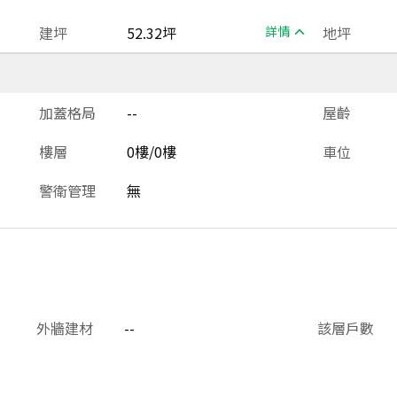
建坪
52.32坪
詳情
地坪
加蓋格局
--
屋齡
樓層
0樓/0樓
車位
警衛管理
無
外牆建材
--
該層戶數