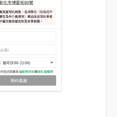
彰化市博愛街80號
義房屋受託銷售，各項責任（包括但不
實性及仲介義務等）概由各該受託業者
不屬信義房屋控制及負責範圍。
可(9:00-21:00)
示您已同意本站
服務條款
與
隱私權聲明
預約看屋