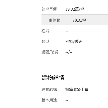
建坪單價
39.82萬/坪
主建物
70.31坪
格局
--
類型
別墅/透天
邊間/暗房
--/--
建物詳情
建物結構
鋼筋混凝土造
謄本用途
--