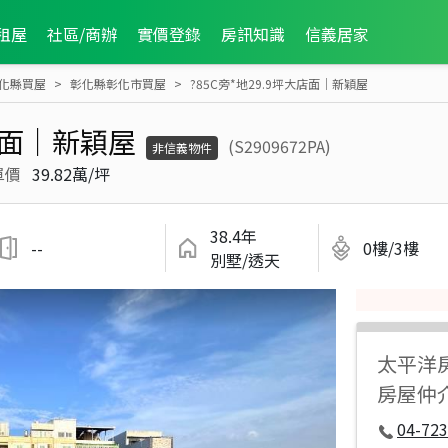
租屋
社區/商辦
實價登錄
房訊知識
信義居家
化縣買屋
彰化縣彰化市買屋
?85C旁*地29.9坪大店面｜新穎屋
大店面｜新穎屋
(S2909672PA)
非信義物件
單價
39.82萬/坪
38.4年
--
0樓/3樓
別墅/透天
太平洋
房屋仲
04-723