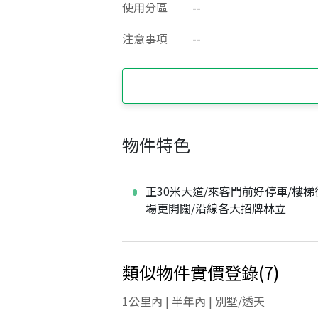
使用分區
--
注意事項
--
物件特色
正30米大道/來客門前好停車/樓
場更開闊/沿線各大招牌林立
類似物件實價登錄
(
7
)
1公里內 | 半年內 | 別墅/透天