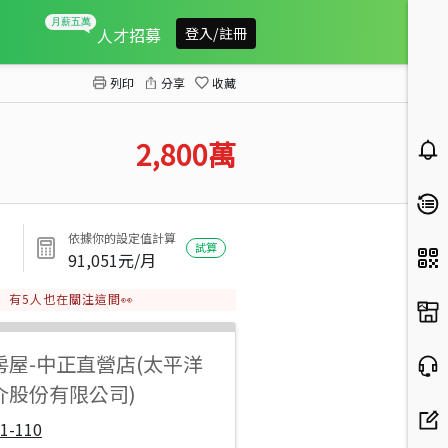
?85C旁*地29.9坪大店面｜新穎屋
人才招募
登入/註冊
列印
分享
收藏
2,800
萬
依據你的設定值計算
試算
91,051
元/月
有
5
人也在關注這間👀
房屋
-
中正直營店(太平洋
介股份有限公司)
1-110