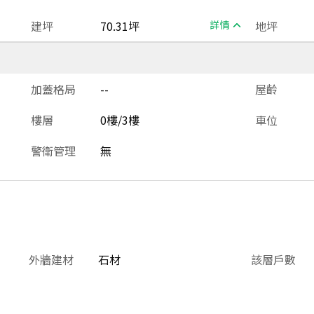
建坪
70.31坪
詳情
地坪
加蓋格局
--
屋齡
樓層
0樓/3樓
車位
警衛管理
無
外牆建材
石材
該層戶數