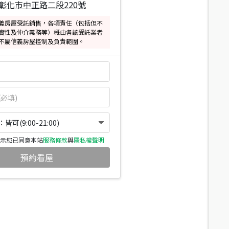
彰化市中正路二段220號
義房屋受託銷售，各項責任（包括但不
實性及仲介義務等）概由各該受託業者
不屬信義房屋控制及負責範圍。
可(9:00-21:00)
示您已同意本站
服務條款
與
隱私權聲明
預約看屋