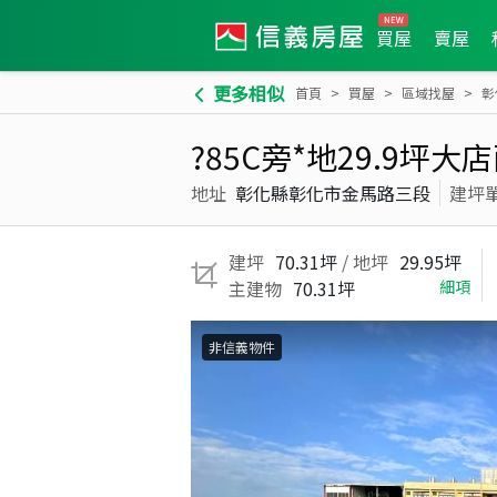
買屋
賣屋
更多相似
首頁
買屋
區域找屋
彰
?85C旁*地29.9坪
地址
彰化縣彰化市金馬路三段
建坪
建坪
70.31坪
/ 地坪
29.95坪
主建物
70.31坪
細項
非信義物件