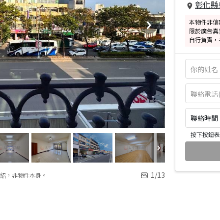
彰化縣
本物件非信
限於廣告真
自行負責，
聯絡時間：皆
按下按鈕表
1
/
13
紹，非物件本身。