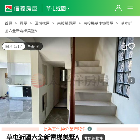
草屯近國六全新電梯美墅A
草屯近國六全新電梯美墅A
首頁
買屋
區域找屋
南投縣買屋
南投縣草屯鎮買屋
草屯近
國六全新電梯美墅A
圖片 1/17
格局圖
此為其他仲介業者物件
草屯近國六全新電梯美墅A
非信義物件