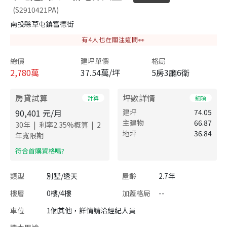
(S2910421PA)
南投縣草屯鎮富德街
有
4
人也在關注這間👀
總價
建坪單價
格局
2,780
萬
37.54萬/坪
5房3廳6衛
房貸試算
坪數詳情
計算
細項
90,401
元/月
建坪
74.05
主建物
66.87
|
|
30
年
利率
2.35
%概算
2
地坪
36.84
年寬限期
​符合首購資格嗎?
類型
別墅/透天
屋齡
2.7年
樓層
0樓/4樓
加蓋格局
--
車位
1個其他，詳情請洽經紀人員