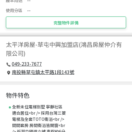
謄本用途
--
使用分區
--
完整物件詳情
太平洋房屋
-
草屯中興加盟店(鴻昌房屋仲介有
限公司)
049-233-7677
南投縣草屯鎮太平路1段143號
物件特色
全新未住電梯別墅 寧靜社區
適合居住<br /> 採用台灣三菱
電梯及全套TOTO衛浴<br />
間間套房 房間衛浴皆開窗<br
/> 近草屯國道六號 車程約6分