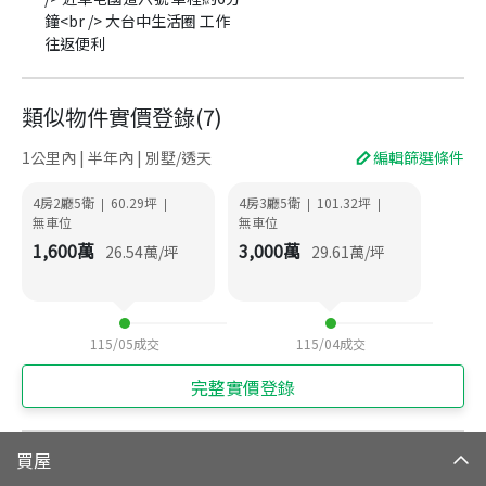
鐘<br /> 大台中生活圈 工作
往返便利
類似物件實價登錄
(
7
)
1公里內 | 半年內 | 別墅/透天
編輯篩選條件
4房2廳5衛
60.29
坪
4房3廳5衛
101.32
坪
|
|
|
|
無車位
無車位
1,600
萬
3,000
萬
26.54
萬/坪
29.61
萬/坪
115/05
成交
115/04
成交
完整實價登錄
買屋