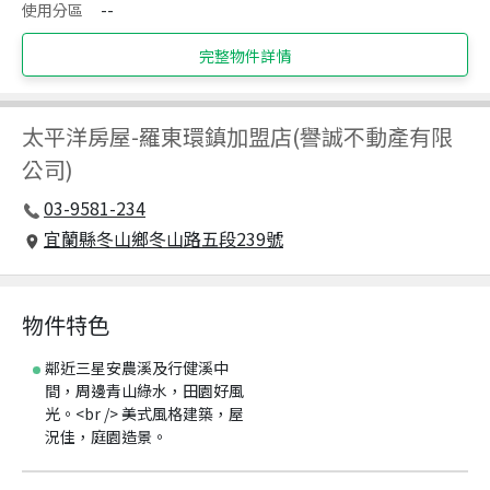
使用分區
--
完整物件詳情
太平洋房屋
-
羅東環鎮加盟店(譽誠不動產有限
公司)
03-9581-234
宜蘭縣冬山鄉冬山路五段239號
物件特色
鄰近三星安農溪及行健溪中
間，周邊青山綠水，田園好風
光。<br /> 美式風格建築，屋
況佳，庭園造景。