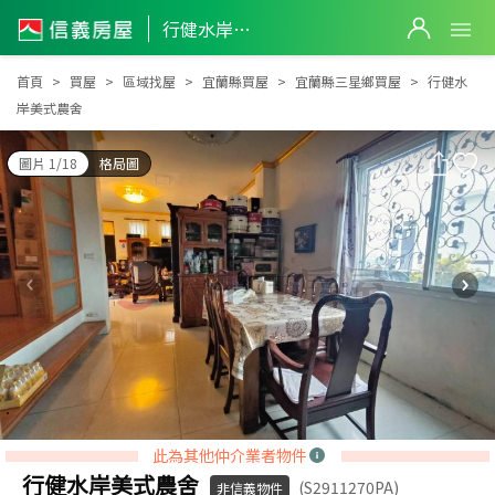
行健水岸美式農舍
行健水岸美式農舍
首頁
買屋
區域找屋
宜蘭縣買屋
宜蘭縣三星鄉買屋
行健水
岸美式農舍
圖片 1/18
格局圖
此為其他仲介業者物件
行健水岸美式農舍
(S2911270PA)
非信義物件