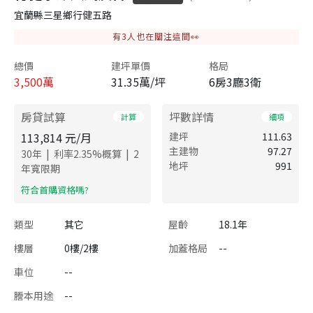
宜蘭縣三星鄉行健五路
有
3
人也在關注這間👀
總價
建坪單價
格局
3,500
萬
31.35萬/坪
6房3廳3衛
房貸試算
坪數詳情
計算
細項
113,814
元/月
建坪
111.63
主建物
97.27
|
|
30
年
利率
2.35
%概算
2
地坪
991
年寬限期
​符合首購資格嗎?
類型
其它
屋齡
18.1年
樓層
0樓/2樓
加蓋格局
--
車位
--
謄本用途
--