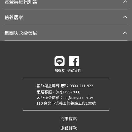
實登與房訊知識
信義居家
集團與永續發展
加好友
追蹤我們
客戶權益專線
：
0800-211-922
網路客服：
(02)2755-7666
客戶權益信箱：
cs@sinyi.com.tw
110 台北市信義區信義路五段100號
門市據點
服務條款