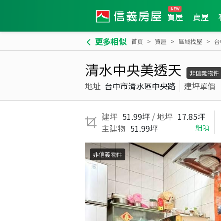
買屋
賣屋
更多相似
首頁
買屋
區域找屋
台
清水中央美透天
非信義物件
地址
台中市清水區中央路
建坪單價
建坪
51.99坪
/ 地坪
17.85坪
主建物
51.99坪
細項
非信義物件