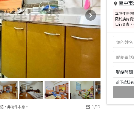
臺中市
本物件非信
限於廣告真
自行負責，
聯絡時間：皆
按下按鈕表
1
/
12
紹，非物件本身。