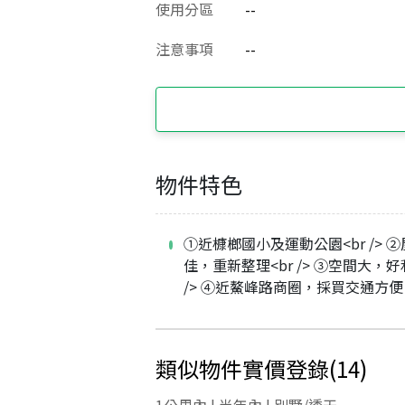
使用分區
--
注意事項
--
物件特色
①近槺榔國小及運動公園<br /> 
佳，重新整理<br /> ③空間大，好
/> ④近鰲峰路商圈，採買交通方便
類似物件實價登錄
(
14
)