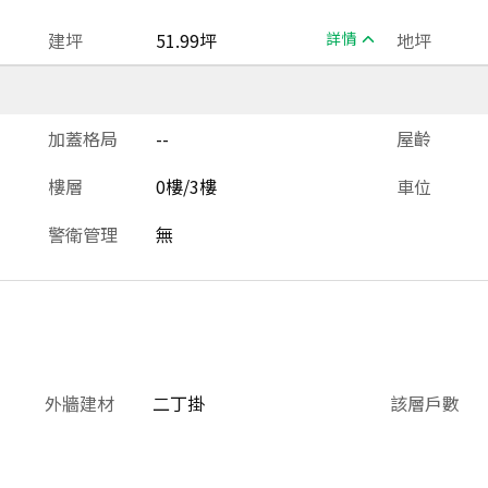
建坪
51.99坪
詳情
地坪
加蓋格局
--
屋齡
樓層
0樓/3樓
車位
警衛管理
無
外牆建材
二丁掛
該層戶數