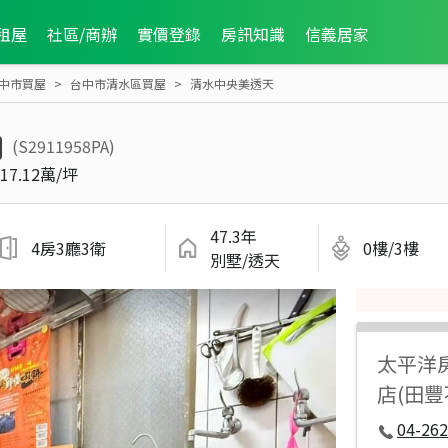
租屋
社區/商辦
實價登錄
房訊知識
信義居家
中市買屋
台中市清水區買屋
清水中央美透天
(S2911958PA)
17.12萬/坪
47.3年
4房3廳3衛
0樓/3樓
別墅/透天
太平洋
店(田
04-262