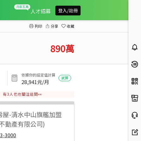
清水中央美透天
人才招募
登入/註冊
列印
分享
收藏
890
萬
依據你的設定值計算
試算
28,941
元/月
有
3
人也在關注這間👀
房屋
-
清水中山旗艦加盟
豐不動產有限公司)
3-3000