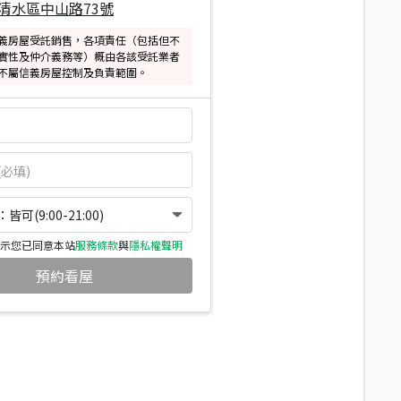
清水區中山路73號
義房屋受託銷售，各項責任（包括但不
實性及仲介義務等）概由各該受託業者
不屬信義房屋控制及負責範圍。
可(9:00-21:00)
示您已同意本站
服務條款
與
隱私權聲明
預約看屋