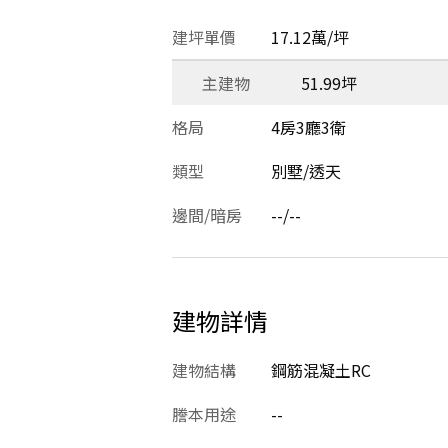
建坪單價
17.12萬/坪
主建物
51.99坪
格局
4房3廳3衛
類型
別墅/透天
邊間/暗房
--/--
建物詳情
建物結構
鋼筋混凝土RC
謄本用途
--