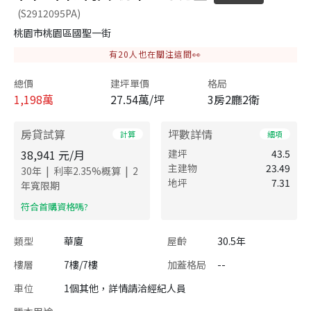
(S2912095PA)
桃園市桃園區國聖一街
有
20
人也在關注這間👀
總價
建坪單價
格局
1,198
萬
27.54萬/坪
3房2廳2衛
房貸試算
坪數詳情
計算
細項
38,941
元/月
建坪
43.5
主建物
23.49
|
|
30
年
利率
2.35
%概算
2
地坪
7.31
年寬限期
​符合首購資格嗎?
類型
華廈
屋齡
30.5年
樓層
7樓/7樓
加蓋格局
--
車位
1個其他，詳情請洽經紀人員