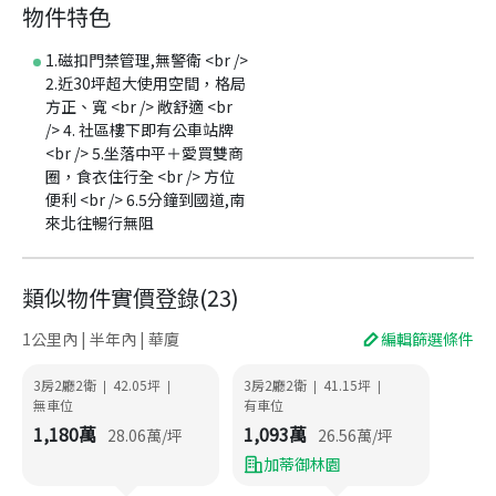
物件特色
1.磁扣門禁管理,無警衛 <br />
2.近30坪超大使用空間，格局
方正、寬 <br /> 敞舒適 <br
/> 4. 社區樓下即有公車站牌
<br /> 5.坐落中平＋愛買雙商
圈，食衣住行全 <br /> 方位
便利 <br /> 6.5分鐘到國道,南
來北往暢行無阻
類似物件實價登錄
(
23
)
1公里內 | 半年內 | 華廈
編輯篩選條件
3房2廳2衛
42.05
坪
3房2廳2衛
41.15
坪
|
|
|
|
無車位
有車位
1,180
萬
1,093
萬
28.06
萬/坪
26.56
萬/坪
加蒂御林園