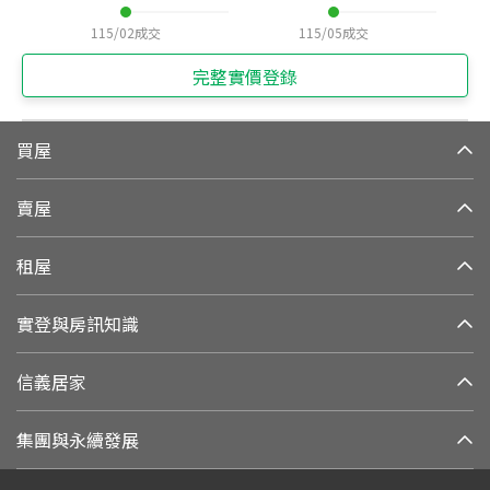
115/02
成交
115/05
成交
完整實價登錄
買屋
賣屋
租屋
實登與房訊知識
信義居家
集團與永續發展