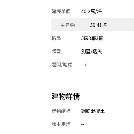
建坪單價
40.2萬/坪
主建物
59.41坪
格局
5房3廳3衛
類型
別墅/透天
邊間/暗房
--/--
建物詳情
建物結構
鋼筋混擬土
謄本用途
--