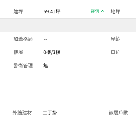
建坪
59.41坪
詳情
地坪
加蓋格局
--
屋齡
樓層
0樓/3樓
車位
警衛管理
無
外牆建材
二丁掛
該層戶數