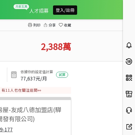
八德正興豐路電梯透天店面
人才招募
登入/註冊
列印
分享
收藏
2,388
萬
依據你的設定值計算
試算
77,637
元/月
有
11
人也在關注這間👀
房屋
-
友成八德加盟店(驊
開發有限公司)
9-177