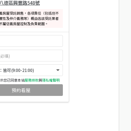
八德區興豐路548號
義房屋受託銷售，各項責任（包括但不
實性及仲介義務等）概由各該受託業者
不屬信義房屋控制及負責範圍。
可(9:00-21:00)
示您已同意本站
服務條款
與
隱私權聲明
預約看屋