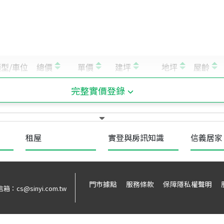
完整實價登錄
租屋
實登與房訊知識
信義居家
門市據點
服務條款
保障隱私權聲明
信箱：
cs@sinyi.com.tw