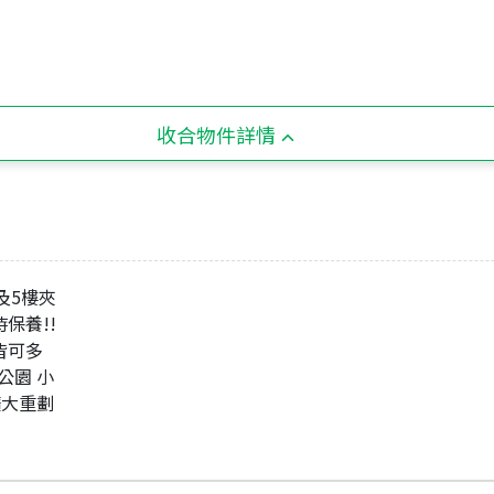
收合物件詳情
及5樓夾
時保養!!
 皆可多
 公園 小
擴大重劃