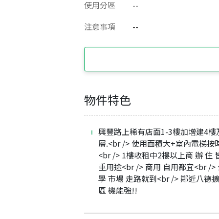
使用分區
--
注意事項
--
物件特色
興豐路上稀有店面1-3樓加增建4樓
層.<br /> 使用面積大+室內電梯按
<br /> 1樓收租中2樓以上商 辦 住
重用途<br /> 商用 自用都宜<br />
學 市場 走路就到<br /> 鄰近八德
區 機能強!!