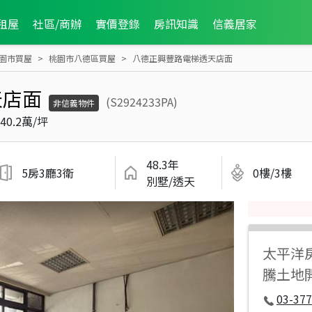
租屋
社區/商辦
實價登錄
房訊知識
信義居家
園市買屋
桃園市八德區買屋
八德正興豐路電梯透天店面
天店面
(S2924233PA)
非信義物件
40.2萬/坪
48.3年
5房3廳3衛
0樓/3樓
別墅/透天
太平洋
騰土地
03-377