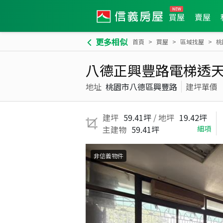
買屋
賣屋
更多相似
首頁
買屋
區域找屋
桃
八德正興豐路電梯透
地址
桃園市八德區興豐路
建坪單價
建坪
59.41坪
/ 地坪
19.42坪
主建物
59.41坪
細項
非信義物件