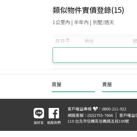
類似物件實價登錄
(
15
)
1公里內 | 半年內 | 別墅/透天
買屋
賣屋
客戶權益專線
：
0800-211-922
網路客服：
(02)2755-7666
客戶權益
110 台北市信義區信義路五段100號
加好友
追蹤我們