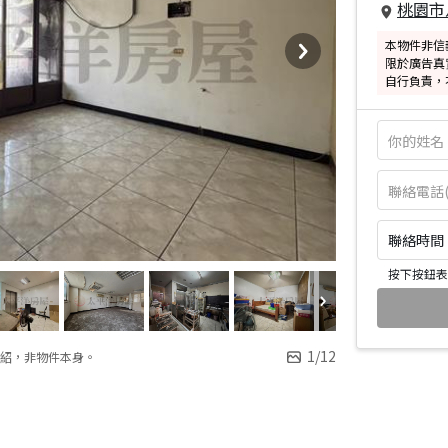
桃園市
本物件非信
限於廣告真
自行負責，
聯絡時間：皆
按下按鈕表
1
/
12
紹，非物件本身。