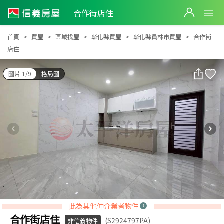
合作街店住
合作街店住
首頁
買屋
區域找屋
彰化縣買屋
彰化縣員林市買屋
合作街
店住
圖片 1/9
格局圖
此為其他仲介業者物件
合作街店住
(S2924797PA)
非信義物件