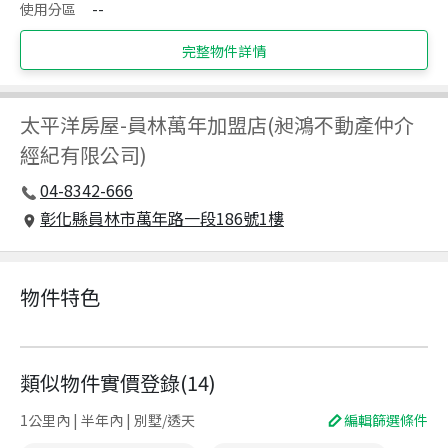
使用分區
--
完整物件詳情
太平洋房屋
-
員林萬年加盟店(昶鴻不動產仲介
經紀有限公司)
04-8342-666
彰化縣員林市萬年路一段186號1樓
物件特色
類似物件實價登錄
(
14
)
1公里內 | 半年內 | 別墅/透天
編輯篩選條件