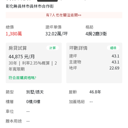
彰化縣員林市員林市合作街
有
7
人也在關注這間👀
總價
建坪單價
格局
1,380
萬
32.02萬/坪
4房2廳3衛
房貸試算
坪數詳情
計算
細項
44,875
元/月
建坪
43.1
主建物
43.1
|
|
30
年
利率
2.35
%概算
2
地坪
22.69
年寬限期
​符合首購資格嗎?
類型
別墅/透天
屋齡
46.8年
樓層
0樓/0樓
加蓋格局
--
車位
--
謄本用途
--