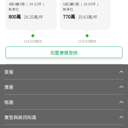
4房3廳3衛
39.52
坪
5房2廳3衛
30.05
坪
|
|
|
|
無車位
無車位
800
萬
770
萬
20.25
萬/坪
25.63
萬/坪
115/03
成交
115/03
成交
完整實價登錄
買屋
賣屋
租屋
實登與房訊知識