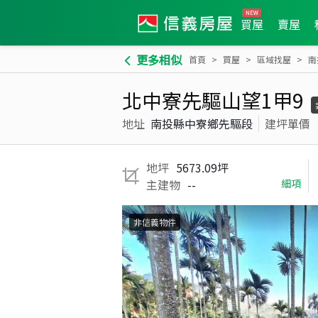
買屋
賣屋
更多相似
首頁
買屋
區域找屋
南
北中寮先驅山望1甲9
地址
南投縣中寮鄉先驅段
建坪單價
地坪
5673.09坪
主建物
--
細項
非信義物件