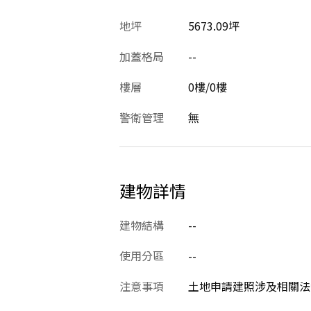
地坪
5673.09坪
加蓋格局
--
樓層
0樓/0樓
警衛管理
無
建物詳情
建物結構
--
使用分區
--
注意事項
土地申請建照涉及相關法