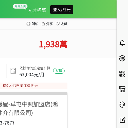
北中寮先驅山望1甲9
人才招募
登入/註冊
列印
分享
收藏
1,938
萬
依據你的設定值計算
試算
63,004
元/月
有
0
人也在關注這間👀
房屋
-
草屯中興加盟店(鴻
仲介有限公司)
3-7677