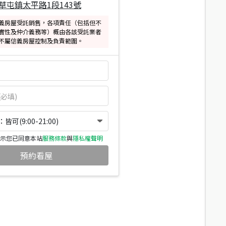
草屯鎮太平路1段143號
義房屋受託銷售，各項責任（包括但不
實性及仲介義務等）概由各該受託業者
不屬信義房屋控制及負責範圍。
可(9:00-21:00)
示您已同意本站
服務條款
與
隱私權聲明
預約看屋