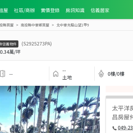
租屋
社區/商辦
實價登錄
房訊知識
信義居家
投縣買屋
南投縣中寮鄉買屋
北中寮先驅山望1甲9
(S2925273PA)
非信義物件
0.34萬/坪
--
--
0樓/0樓
土地
太平洋
昌房屋
049-23