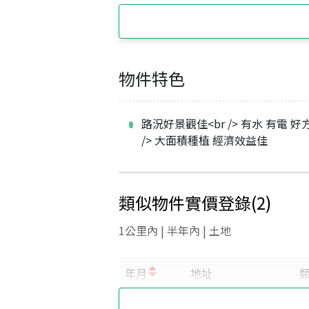
物件特色
路況好景觀佳<br /> 有水 有電 好方
/> 大面積種植 經濟效益佳
類似物件實價登錄
(
2
)
1公里內 | 半年內 | 土地