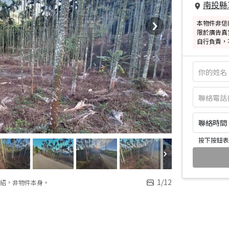
南投縣
本物件非信
限於廣告真
自行負責，
聯絡時間：皆
按下按鈕表
1
/
12
紹，非物件本身。