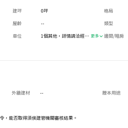
建坪
0坪
格局
屋齡
--
類型
車位
1個其他，詳情請洽經紀人員
邊間/暗房
更多
外牆建材
--
謄本用途
令，能否取得須俟建管機關審核結果。