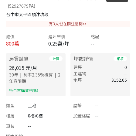
(S2927679PA)
台中市太平區頭汴坑段
有
3
人也在關注這間👀
總價
建坪單價
格局
800
萬
0.25萬/坪
--
房貸試算
坪數詳情
計算
細項
26,015
元/月
建坪
0
主建物
--
|
|
30
年
利率
2.35
%概算
2
地坪
3152.05
年寬限期
​符合首購資格嗎?
類型
土地
屋齡
--
樓層
0樓/0樓
加蓋格局
--
車位
--