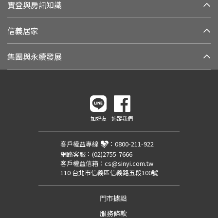
實登與房訊知識
信義居家
集團與永續發展
加好友
追蹤我們
客戶權益專線
：
0800-211-922
網路客服：
(02)2755-7666
客戶權益信箱：
cs@sinyi.com.tw
110 台北市信義區信義路五段100號
門市據點
服務條款