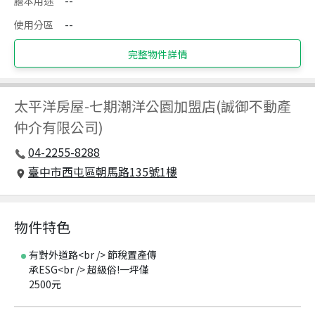
謄本用途
--
使用分區
--
完整物件詳情
太平洋房屋
-
七期潮洋公園加盟店(誠御不動產
仲介有限公司)
04-2255-8288
臺中市西屯區朝馬路135號1樓
物件特色
有對外道路<br /> 節稅置產傳
承ESG<br /> 超級俗!一坪僅
2500元