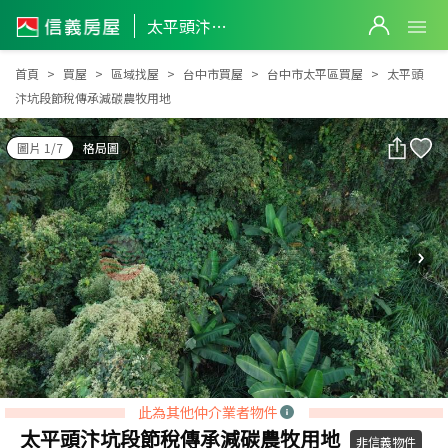
太平頭汴坑段節稅傳承減碳農牧用地
太平頭汴坑段節稅傳承減碳農牧用地
首頁
買屋
區域找屋
台中市買屋
台中市太平區買屋
太平頭
汴坑段節稅傳承減碳農牧用地
圖片 1/7
格局圖
此為其他仲介業者物件
太平頭汴坑段節稅傳承減碳農牧用地
非信義物件