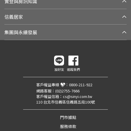
實登與房訊知識
信義居家
集團與永續發展
加好友
追蹤我們
客戶權益專線
：
0800-211-922
網路客服：
(02)2755-7666
客戶權益信箱：
cs@sinyi.com.tw
110 台北市信義區信義路五段100號
門市據點
服務條款