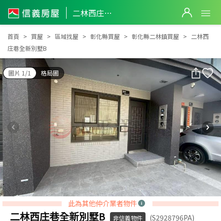
二林西庄巷全新別墅B
二林西庄巷全新別墅B
首頁
買屋
區域找屋
彰化縣買屋
彰化縣二林鎮買屋
二林西
庄巷全新別墅B
圖片 1/1
格局圖
此為其他仲介業者物件
二林西庄巷全新別墅B
(S2928796PA)
非信義物件