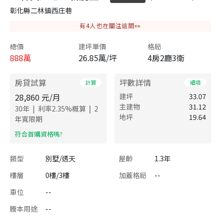
彰化縣二林鎮西庄巷
有
4
人也在關注這間👀
總價
建坪單價
格局
888
萬
26.85萬/坪
4房2廳3衛
房貸試算
坪數詳情
計算
細項
28,860
元/月
建坪
33.07
主建物
31.12
|
|
30
年
利率
2.35
%概算
2
地坪
19.64
年寬限期
​符合首購資格嗎?
類型
別墅/透天
屋齡
1.3年
樓層
0樓/3樓
加蓋格局
--
車位
--
謄本用途
--