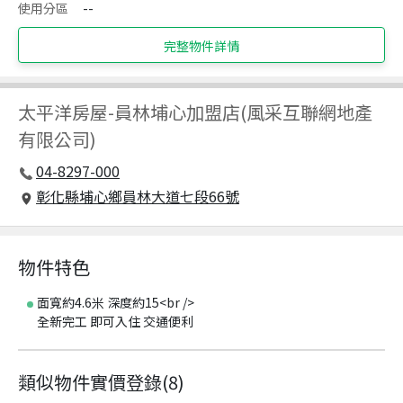
使用分區
--
完整物件詳情
太平洋房屋
-
員林埔心加盟店(風采互聯網地產
有限公司)
04-8297-000
彰化縣埔心鄉員林大道七段66號
物件特色
面寬約4.6米 深度約15<br />
全新完工 即可入住 交通便利
類似物件實價登錄
(
8
)