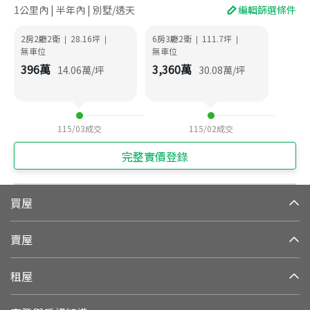
1公里內 | 半年內 | 別墅/透天
編輯篩選條件
2房2廳2衛
28.16
坪
6房3廳2衛
111.7
坪
|
|
|
|
無車位
無車位
396
萬
3,360
萬
14.06
萬/坪
30.08
萬/坪
115/03
成交
115/02
成交
完整實價登錄
買屋
賣屋
租屋