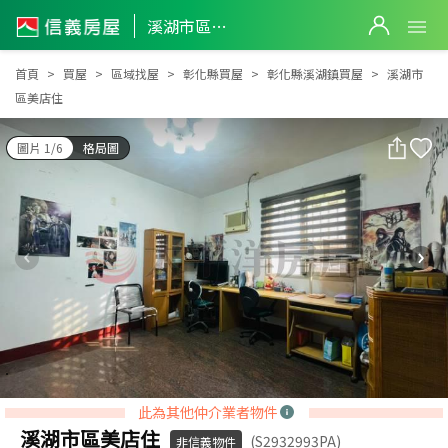
溪湖市區美店住
溪湖市區美店住
首頁
買屋
區域找屋
彰化縣買屋
彰化縣溪湖鎮買屋
溪湖市
區美店住
圖片 1/6
格局圖
此為其他仲介業者物件
溪湖市區美店住
(S2932993PA)
非信義物件