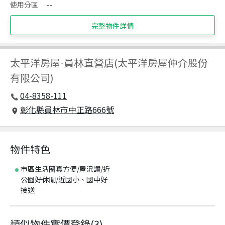
使用分區
--
完整物件詳情
太平洋房屋
-
員林直營店(太平洋房屋仲介股份
有限公司)
04-8358-111
彰化縣員林市中正路666號
物件特色
市區生活圈真方便/屋況讚/近
公園好休閒/近國小、國中好
接送
類似物件實價登錄
(
3
)