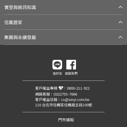
實登與房訊知識
信義居家
集團與永續發展
加好友
追蹤我們
客戶權益專線
：
0800-211-922
網路客服：
(02)2755-7666
客戶權益信箱：
cs@sinyi.com.tw
110 台北市信義區信義路五段100號
門市據點