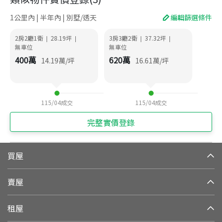
1公里內 | 半年內 | 別墅/透天
編輯篩選條件
2房2廳1衛
28.19
坪
3房3廳2衛
37.32
坪
|
|
|
|
無車位
無車位
400
萬
620
萬
14.19
萬/坪
16.61
萬/坪
115/04
成交
115/04
成交
完整實價登錄
買屋
賣屋
租屋