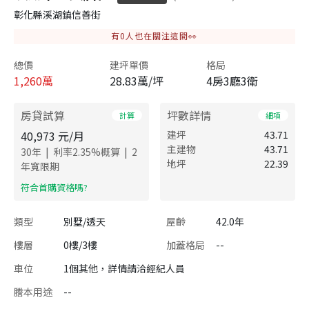
彰化縣溪湖鎮信善街
有
0
人也在關注這間👀
總價
建坪單價
格局
1,260
萬
28.83萬/坪
4房3廳3衛
房貸試算
坪數詳情
計算
細項
40,973
元/月
建坪
43.71
主建物
43.71
|
|
30
年
利率
2.35
%概算
2
地坪
22.39
年寬限期
​符合首購資格嗎?
類型
別墅/透天
屋齡
42.0年
樓層
0樓/3樓
加蓋格局
--
車位
1個其他，詳情請洽經紀人員
謄本用途
--