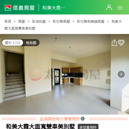
和美大霞大面寬雙車美別墅
和美大霞大面寬雙車美別墅
首頁
買屋
區域找屋
彰化縣買屋
彰化縣和美鎮買屋
和美大
霞大面寬雙車美別墅
圖片 1/15
格局圖
此為其他仲介業者物件
和美大霞大面寬雙車美別墅
非信義物件