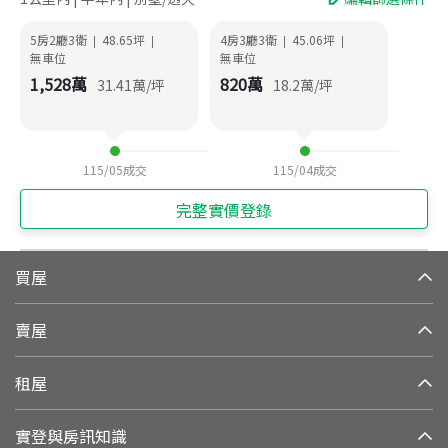
5房2廳3衛
48.65
坪
4房3廳3衛
45.06
坪
|
|
|
|
無車位
無車位
1,528
萬
820
萬
31.41
萬/坪
18.2
萬/坪
115/05
成交
115/04
成交
完整實價登錄
買屋
賣屋
租屋
實登與房訊知識