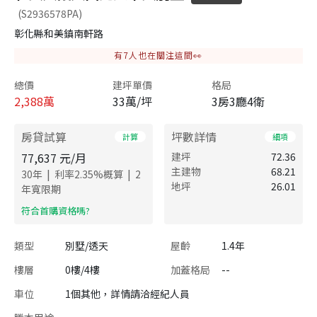
(S2936578PA)
彰化縣和美鎮南軒路
有
7
人也在關注這間👀
總價
建坪單價
格局
2,388
萬
33萬/坪
3房3廳4衛
房貸試算
坪數詳情
計算
細項
77,637
元/月
建坪
72.36
主建物
68.21
|
|
30
年
利率
2.35
%概算
2
地坪
26.01
年寬限期
​符合首購資格嗎?
類型
別墅/透天
屋齡
1.4年
樓層
0樓/4樓
加蓋格局
--
車位
1個其他，詳情請洽經紀人員