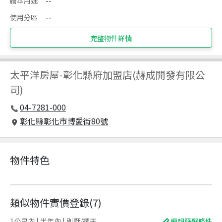
謄本用途
--
使用分區
--
完整物件詳情
太平洋房屋
-
彰化縣府加盟店(赫成開發有限公
司)
04-7281-000
彰化縣彰化市博愛街80號
物件特色
類似物件實價登錄
(
7
)
1公里內 | 半年內 | 別墅/透天
編輯篩選條件