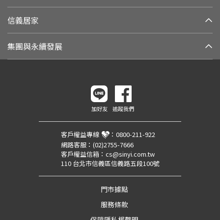
信義居家
集團與永續發展
加好友
追蹤我們
客戶權益專線
：
0800-211-922
網路客服：
(02)2755-7666
客戶權益信箱：
cs@sinyi.com.tw
110 台北市信義區信義路五段100號
門市據點
服務條款
保障隱私權聲明