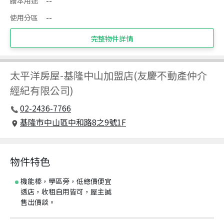
謄本用途
--
使用分區
--
完整物件詳情
太平洋房屋
-
基隆中山加盟店(友慶不動產仲介
經紀有限公司)
02-2436-7766
基隆市中山區中和路8之9號1F
物件特色
機能棒，學區旁，低總價便宜
透店，收租自用皆可，屋主誠
售出價談。