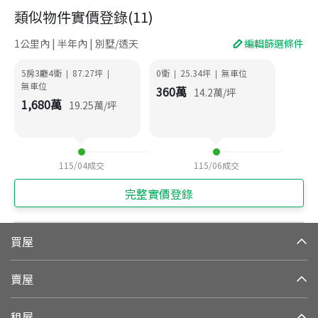
類似物件實價登錄
(
11
)
1公里內 | 半年內 | 別墅/透天
編輯篩選條件
5房3廳4衛
87.27
坪
0衛
25.34
坪
無車位
|
|
|
|
無車位
360
萬
14.2
萬/坪
1,680
萬
19.25
萬/坪
115/04
成交
115/06
成交
完整實價登錄
買屋
賣屋
租屋