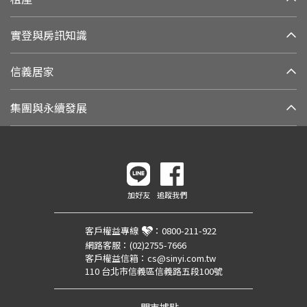
實登與房訊知識
信義居家
集團與永續發展
加好友
追蹤我們
客戶權益專線
：
0800-211-922
網路客服：
(02)2755-7666
客戶權益信箱：
cs@sinyi.com.tw
110 台北市信義區信義路五段100號
門市據點