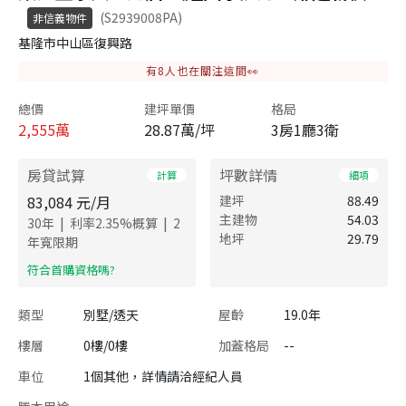
(S2939008PA)
非信義物件
基隆市中山區復興路
有
8
人也在關注這間👀
總價
建坪單價
格局
2,555
萬
28.87萬/坪
3房1廳3衛
房貸試算
坪數詳情
計算
細項
83,084
元/月
建坪
88.49
主建物
54.03
|
|
30
年
利率
2.35
%概算
2
地坪
29.79
年寬限期
​符合首購資格嗎?
類型
別墅/透天
屋齡
19.0年
樓層
0樓/0樓
加蓋格局
--
車位
1個其他，詳情請洽經紀人員