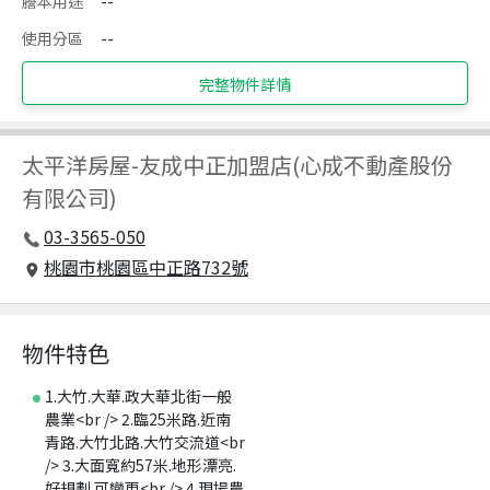
謄本用途
--
使用分區
--
完整物件詳情
太平洋房屋
-
友成中正加盟店(心成不動產股份
有限公司)
03-3565-050
桃園市桃園區中正路732號
物件特色
1.大竹.大華.政大華北街一般
農業<br /> 2.臨25米路.近南
青路.大竹北路.大竹交流道<br
/> 3.大面寬約57米.地形漂亮.
好規劃.可變更<br /> 4.現場農