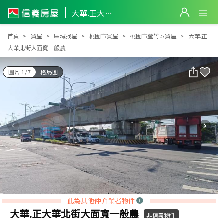
大華.正大華北街大面寬一般農
大華.正大華北街大面寬一般農
首頁
買屋
區域找屋
桃園市買屋
桃園市蘆竹區買屋
大華.正
大華北街大面寬一般農
圖片 1/7
格局圖
此為其他仲介業者物件
大華.正大華北街大面寬一般農
非信義物件