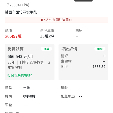
(S2939411PA)
桃園市蘆竹區宏華段
有
5
人也在關注這間👀
總價
建坪單價
格局
20,497
萬
15萬/坪
--
房貸試算
坪數詳情
計算
細項
666,543
元/月
建坪
0
主建物
--
|
|
30
年
利率
2.35
%概算
2
地坪
1366.59
年寬限期
​符合首購資格嗎?
類型
土地
屋齡
--
樓層
0樓/0樓
加蓋格局
--
車位
--