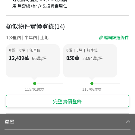
用.無套繪<br /> 5.投資自用住
類似物件實價登錄
(
14
)
1公里內 | 半年內 | 土地
編輯篩選條件
0衛
0
坪
無車位
0衛
0
坪
無車位
|
|
|
|
12,439
萬
850
萬
66
萬/坪
23.94
萬/坪
115/01
成交
115/06
成交
完整實價登錄
買屋