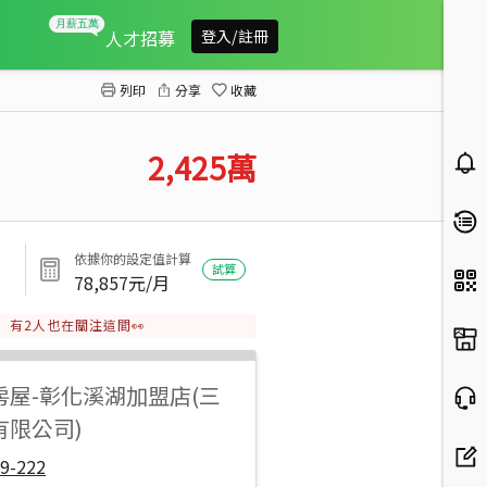
田尾近公路花園美田
人才招募
登入/註冊
列印
分享
收藏
2,425
萬
依據你的設定值計算
試算
78,857
元/月
有
2
人也在關注這間👀
房屋
-
彰化溪湖加盟店(三
有限公司)
9-222