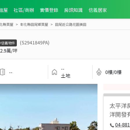
租屋
社區/商辦
實價登錄
房訊知識
信義居家
化縣買屋
彰化縣田尾鄉買屋
田尾近公路花園美田
(S2941849PA)
非信義物件
2.9萬/坪
--
--
0樓/0樓
土地
太平洋
洋開發
04-881