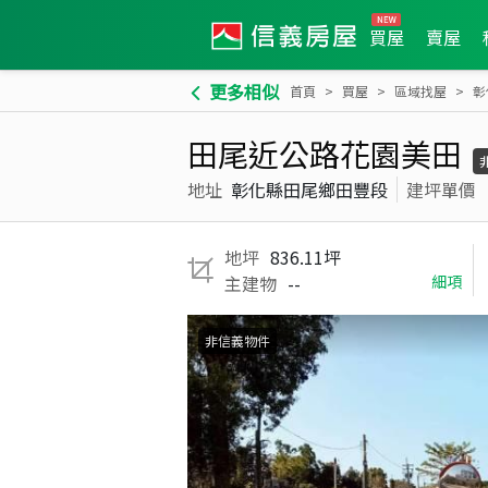
買屋
賣屋
更多相似
首頁
買屋
區域找屋
彰
田尾近公路花園美田
地址
彰化縣田尾鄉田豐段
建坪單價
地坪
836.11坪
主建物
--
細項
非信義物件