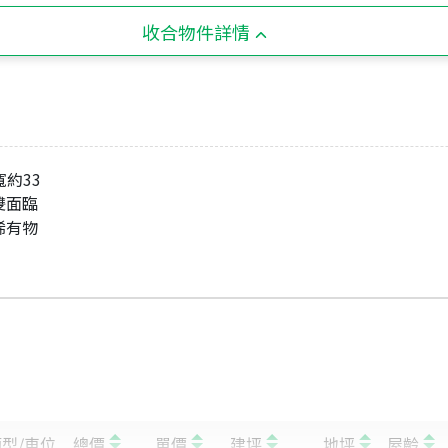
收合物件詳情
面寬約33
 雙面臨
 稀有物