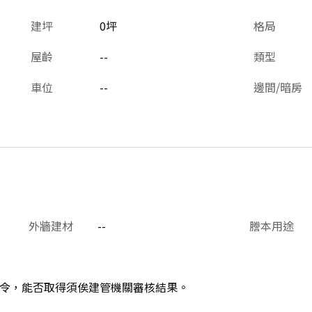
建坪
0坪
格局
屋齡
--
類型
車位
--
邊間/暗房
外牆建材
--
謄本用途
令，能否取得須俟建管機關審核結果。