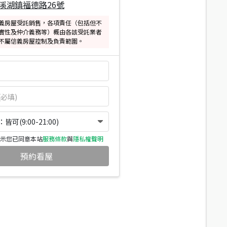
溪湖鎮福德路26號
義房屋受託銷售，各項責任（包括但不
實性及仲介義務等）概由各該受託業者
不屬信義房屋控制及負責範圍。
可(9:00-21:00)
示您已同意本站
服務條款
與
隱私權聲明
預約看屋