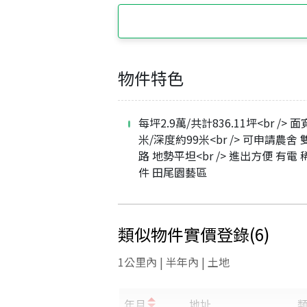
物件特色
每坪2.9萬/共計836.11坪<br /> 
米/深度約99米<br /> 可申請農舍
路 地勢平坦<br /> 進出方便 有電
件 田尾園藝區
類似物件實價登錄
(
6
)
1公里內 | 半年內 | 土地