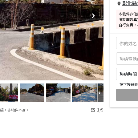
彰化縣
本物件非信
限於廣告真
自行負責，
聯絡時間：皆
按下按鈕表
1
/
9
紹，非物件本身。