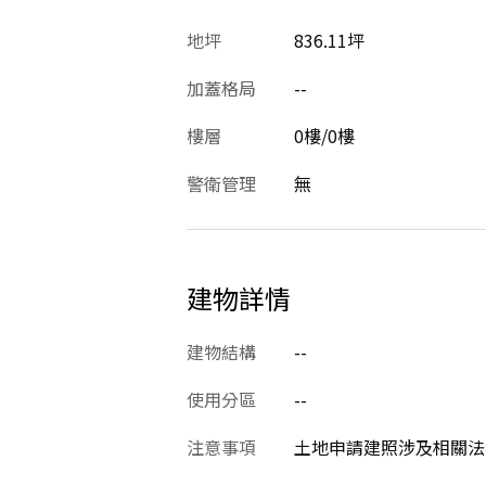
地坪
836.11坪
加蓋格局
--
樓層
0樓/0樓
警衛管理
無
建物詳情
建物結構
--
使用分區
--
注意事項
土地申請建照涉及相關法