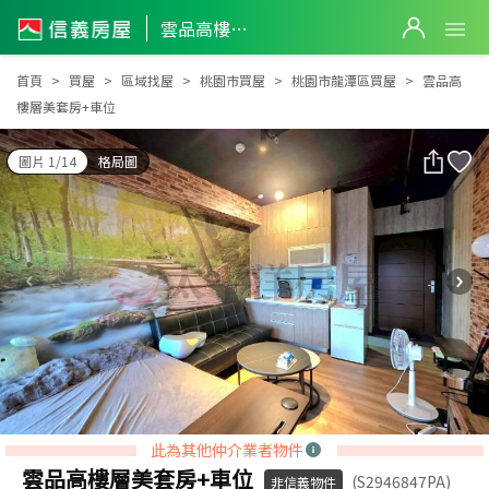
雲品高樓層美套房+車位
雲品高樓層美套房+車位
首頁
買屋
區域找屋
桃園市買屋
桃園市龍潭區買屋
雲品高
樓層美套房+車位
圖片 1/14
格局圖
此為其他仲介業者物件
雲品高樓層美套房+車位
(S2946847PA)
非信義物件