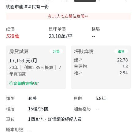
桃園市龍潭區民有一街
有
10
人也在關注這間👀
總價
建坪單價
格局
528
萬
23.18萬/坪
--
房貸試算
坪數詳情
計算
細項
17,153
元/月
建坪
22.78
主建物
7.8
|
|
30
年
利率
2.35
%概算
2
地坪
2.94
年寬限期
​符合首購資格嗎?
類型
套房
屋齡
5.8年
樓層
15樓/15樓
加蓋格局
--
車位
1個其他，詳情請洽經紀人員
謄本用途
--