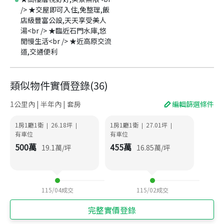
/> ★交屋即可入住,免整理,飯
店級豐富公設,天天享受美人
湯<br /> ★臨近石門水庫,悠
閒慢生活<br /> ★近高原交流
道,交通便利
類似物件實價登錄
(
36
)
1公里內 | 半年內 | 套房
編輯篩選條件
1房1廳1衛
26.18
坪
1房1廳1衛
27.01
坪
|
|
|
|
有車位
有車位
500
萬
455
萬
19.1
萬/坪
16.85
萬/坪
115/04
成交
115/02
成交
完整實價登錄