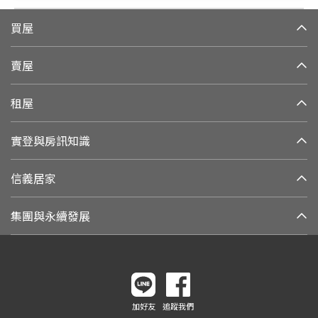
買屋
賣屋
租屋
實登與房訊知識
信義居家
集團與永續發展
加好友
追蹤我們