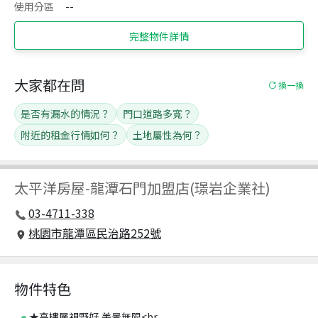
使用分區
--
完整物件詳情
大家都在問
換一換
是否有漏水的情況？
門口道路多寬？
附近的租金行情如何？
土地屬性為何？
太平洋房屋
-
龍潭石門加盟店(璟岩企業社)
03-4711-338
桃園市龍潭區民治路252號
物件特色
★高樓層視野好,美景無限<br