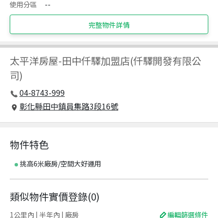
使用分區
--
完整物件詳情
太平洋房屋
-
田中仟驛加盟店(仟驛開發有限公
司)
04-8743-999
彰化縣田中鎮員集路3段16號
物件特色
挑高6米廠房/空間大好運用
類似物件實價登錄
(
0
)
1公里內 | 半年內 | 廠房
編輯篩選條件