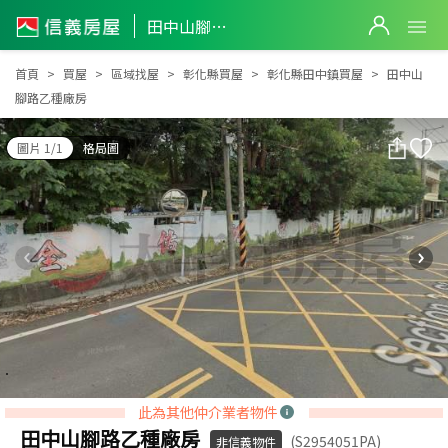
田中山腳路乙種廠房
田中山腳路乙種廠房
首頁
買屋
區域找屋
彰化縣買屋
彰化縣田中鎮買屋
田中山
腳路乙種廠房
圖片 1/1
格局圖
此為其他仲介業者物件
田中山腳路乙種廠房
(S2954051PA)
非信義物件