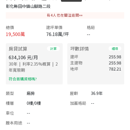
彰化縣田中鎮山腳路二段
有
4
人也在關注這間👀
總價
建坪單價
格局
19,500
萬
76.18萬/坪
--
房貸試算
坪數詳情
計算
細項
634,106
元/月
建坪
255.98
主建物
255.98
|
|
30
年
利率
2.35
%概算
2
地坪
782.21
年寬限期
​符合首購資格嗎?
類型
廠房
屋齡
36.9年
樓層
0樓/0樓
加蓋格局
--
車位
--
謄本用途
--