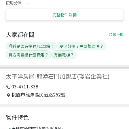
使用分區
--
完整物件詳情
大家都在問
換一換
附近是否有捷運/公車站？
屋況好嗎？需要整理嗎？
買方需要繳什麼費用？
有無電梯？
太平洋房屋
-
龍潭石門加盟店(璟岩企業社)
03-4711-338
桃園市龍潭區民治路252號
物件特色
★稀有邊間有1.5套衛浴,朝西