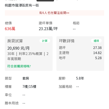
桃園市龍潭區民有一街
有
6
人也在關注這間👀
總價
建坪單價
格局
636
萬
23.23萬/坪
--
房貸試算
坪數詳情
計算
細項
20,690
元/月
建坪
27.38
主建物
14.82
|
|
30
年
利率
2.35
%概算
2
地坪
5.28
年寬限期
​符合首購資格嗎?
類型
套房
屋齡
5.8年
樓層
7樓/15樓
加蓋格局
--
車位
--
謄本用途
--