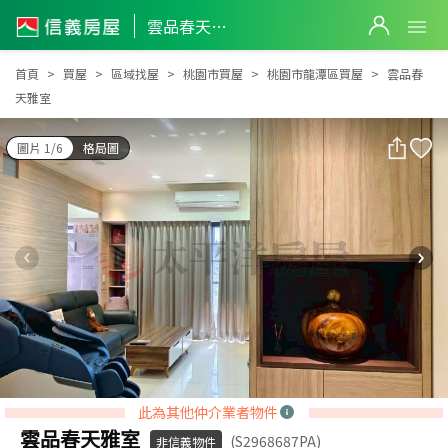
雲品春天雅室
雲品春天雅室
首頁
買屋
區域找屋
桃園市買屋
桃園市龍潭區買屋
雲品春
天雅室
圖片 1/6
格局圖
此為其他仲介業者物件
雲品春天雅室
(S2968687PA)
非信義物件