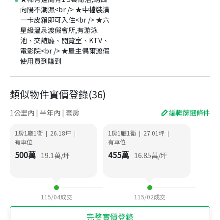
向陽不潮濕<br /> ★中檔裝潢
一卡皮箱即可入住<br /> ★六
星級溫泉渡假會所,有游泳
池、交誼廳、閱覽室、KTV、
電影院<br /> ★屋主偶爾渡假
使用買到賺到
類似物件實價登錄
(
36
)
1公里內 | 半年內 | 套房
編輯篩選條件
1房1廳1衛
26.18
坪
1房1廳1衛
27.01
坪
|
|
|
|
有車位
有車位
500
萬
455
萬
19.1
萬/坪
16.85
萬/坪
115/04
成交
115/02
成交
完整實價登錄