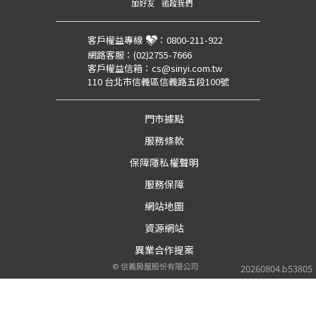
加好友
追蹤我們
客戶權益專線
：
0800-211-922
網路客服：
(02)2755-7666
客戶權益信箱：
cs@sinyi.com.tw
110 台北市信義區信義路五段100號
門市據點
服務條款
保障隱私權聲明
服務保障
網站地圖
資源網站
異業合作提案
©
信義房屋股份有限公司
20260804.b53805