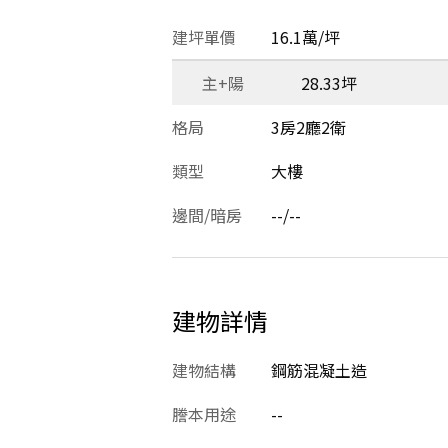
建坪單價
16.1萬/坪
主+陽
28.33坪
格局
3房2廳2衛
類型
大樓
邊間/暗房
--/--
建物詳情
建物結構
鋼筋混凝土造
謄本用途
--