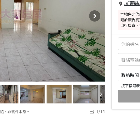
屏東縣
本物件非信
限於廣告真
自行負責，
聯絡時間：皆
按下按鈕表
1
/
14
紹，非物件本身。