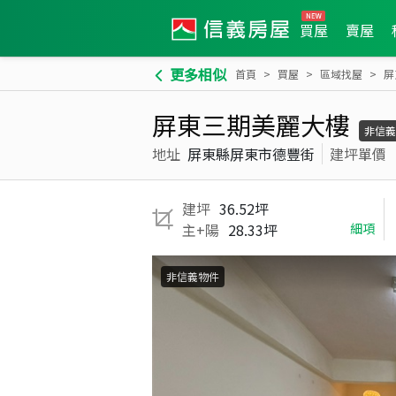
買屋
賣屋
更多相似
首頁
買屋
區域找屋
屏
屏東三期美麗大樓
非信義
地址
屏東縣屏東市德豐街
建坪單價
建坪
36.52坪
主+陽
28.33坪
細項
非信義物件