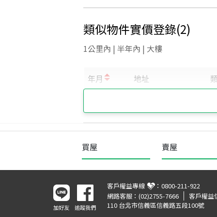
類似物件實價登錄
(
2
)
1公里內 | 半年內 | 大樓
買屋
賣屋
客戶權益專線
：
0800-211-922
網路客服：
(02)2755-7666
客戶權益
110 台北市信義區信義路五段100號
加好友
追蹤我們