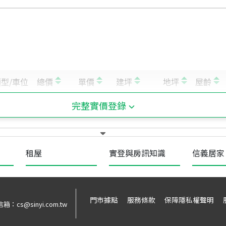
完整實價登錄
租屋
實登與房訊知識
信義居家
門市據點
服務條款
保障隱私權聲明
信箱：
cs@sinyi.com.tw