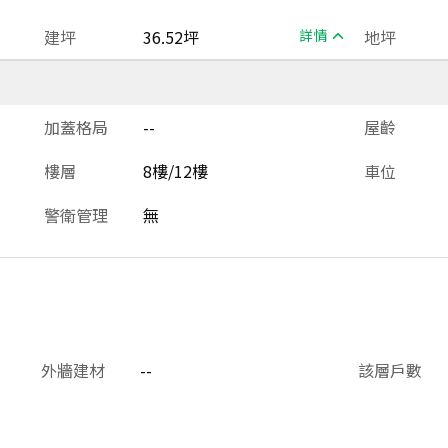
建坪
36.52坪
詳情
地坪
加蓋格局
--
屋齡
樓層
8樓/12樓
車位
警衛管理
無
外牆建材
--
該層戶數