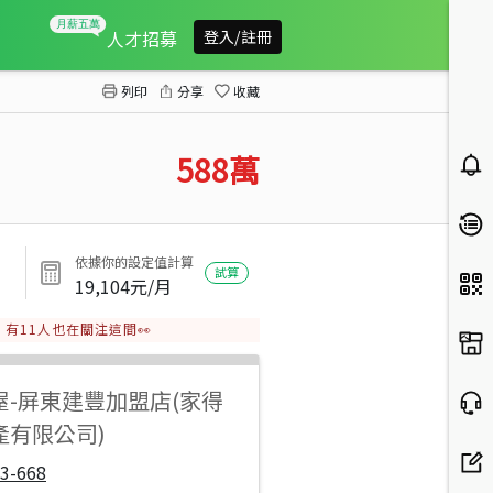
屏東三期美麗大樓
人才招募
登入/註冊
列印
分享
收藏
588
萬
依據你的設定值計算
試算
19,104
元/月
有
11
人也在關注這間👀
屋
-
屏東建豐加盟店(家得
產有限公司)
3-668