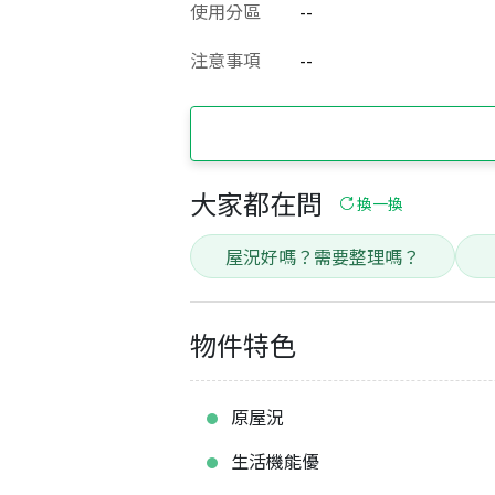
使用分區
--
注意事項
--
大家都在問
換一換
屋況好嗎？需要整理嗎？
物件特色
原屋況
生活機能優