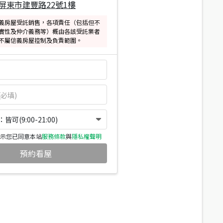
屏東市建豐路22號1樓
義房屋受託銷售，各項責任（包括但不
實性及仲介義務等）概由各該受託業者
不屬信義房屋控制及負責範圍。
可(9:00-21:00)
示您已同意本站
服務條款
與
隱私權聲明
預約看屋