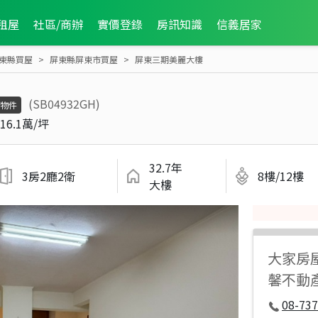
租屋
社區/商辦
實價登錄
房訊知識
信義居家
東縣買屋
屏東縣屏東市買屋
屏東三期美麗大樓
(SB04932GH)
物件
16.1萬/坪
32.7年
3房2廳2衛
8樓/12樓
大樓
大家房
馨不動
08-737