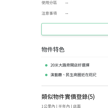
使用分區
--
注意事項
--
物件特色
20米大路旁開店好選擇
演藝廳、民生商圈近在咫尺
類似物件實價登錄
(
5
)
1公里內 | 半年內 | 店面