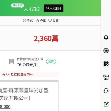
麟洛店住
人才招募
登入/註冊
列印
分享
收藏
2,360
萬
依據你的設定值計算
試算
76,743
元/月
有
2
人也在關注這間👀
動產
-
屏東尊皇瑞光加盟
房屋有限公司)
8-000