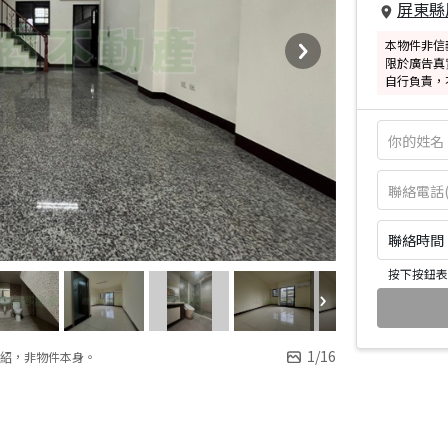
屏東縣
本物件非信
限於廣告真
自行負責，
聯絡時間：皆
按下按鈕表
1
/
16
紹，非物件本身。