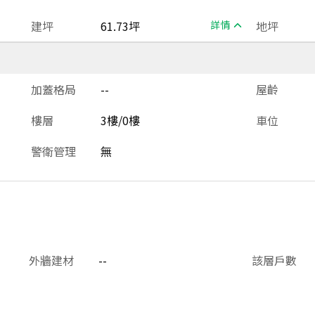
建坪
61.73坪
詳情
地坪
加蓋格局
--
屋齡
樓層
3樓/0樓
車位
警衛管理
無
外牆建材
--
該層戶數