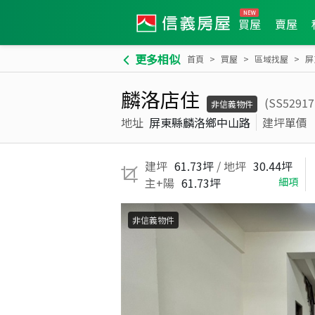
買屋
賣屋
更多相似
首頁
買屋
區域找屋
屏
麟洛店住
(SS5291
非信義物件
地址
屏東縣麟洛鄉中山路
建坪單價
建坪
61.73坪
/ 地坪
30.44坪
主+陽
61.73坪
細項
非信義物件