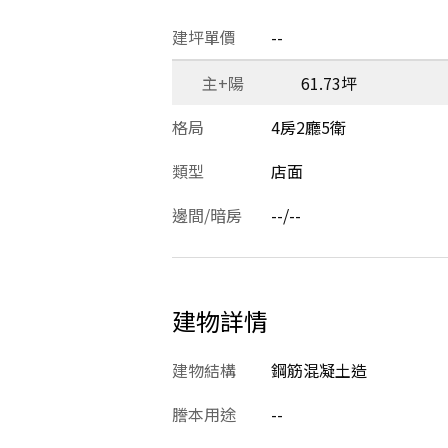
建坪單價
--
主+陽
61.73坪
格局
4房2廳5衛
類型
店面
邊間/暗房
--/--
建物詳情
建物結構
鋼筋混凝土造
謄本用途
--