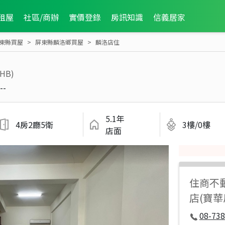
租屋
社區/商辦
實價登錄
房訊知識
信義居家
東縣買屋
屏東縣麟洛鄉買屋
麟洛店住
7HB)
--
5.1年
4房2廳5衛
3樓/0樓
店面
住商不
店(寶華
08-738