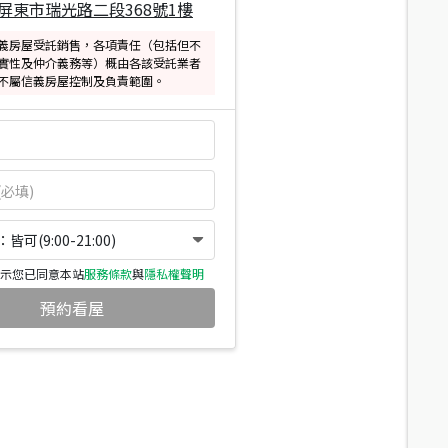
屏東市瑞光路二段368號1樓
義房屋受託銷售，各項責任（包括但不
實性及仲介義務等）概由各該受託業者
不屬信義房屋控制及負責範圍。
可(9:00-21:00)
示您已同意本站
服務條款
與
隱私權聲明
預約看屋