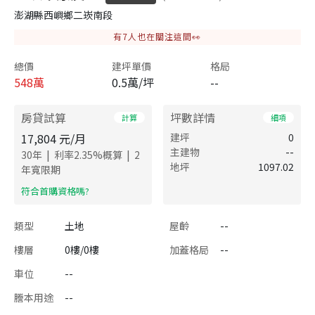
澎湖縣西嶼鄉二崁南段
有
7
人也在關注這間👀
總價
建坪單價
格局
548
萬
0.5萬/坪
--
房貸試算
坪數詳情
計算
細項
17,804
元/月
建坪
0
主建物
--
|
|
30
年
利率
2.35
%概算
2
地坪
1097.02
年寬限期
​符合首購資格嗎?
類型
土地
屋齡
--
樓層
0樓/0樓
加蓋格局
--
車位
--
謄本用途
--