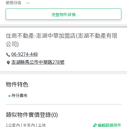
使用分區
--
完整物件詳情
住商不動產
-
澎湖中華加盟店(澎湖不動產有限
公司)
06-9274-448
澎湖縣馬公市中華路278號
物件特色
持分農地
類似物件實價登錄
(
0
)
1公里內 | 半年內 | 土地
編輯篩選條件