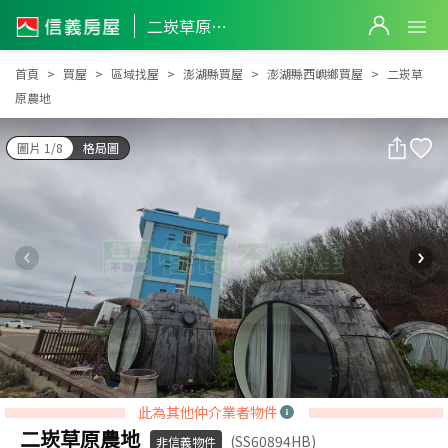
二崁草原農地
二崁草原農地
首頁
買屋
區域找屋
澎湖縣買屋
澎湖縣西嶼鄉買屋
二崁草
原農地
圖片 1/8
格局圖
此為其他仲介業者物件
二崁草原農地
(SS60894HB)
非信義物件