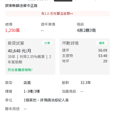
屏東縣麟洛鄉中正路
有
1
人也在關注這間👀
總價
建坪單價
格局
1,250
萬
--
4房2廳3衛
房貸試算
坪數詳情
計算
細項
40,648
元/月
建坪
56.09
主建物
53.48
|
|
30
年
利率
2.35
%概算
2
地坪
29
年寬限期
​符合首購資格嗎?
類型
店面
屋齡
32.3年
樓層
1-3樓/3樓
加蓋格局
--
車位
1個其他，詳情請洽經紀人員
謄本用途
--