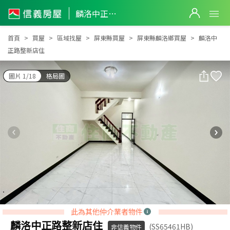
麟洛中正路整新店住
麟洛中正路整新店住
首頁
買屋
區域找屋
屏東縣買屋
屏東縣麟洛鄉買屋
麟洛中
正路整新店住
圖片 1/18
格局圖
此為其他仲介業者物件
麟洛中正路整新店住
(SS65461HB)
非信義物件