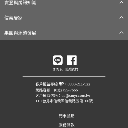
實登與房訊知識
信義居家
集團與永續發展
加好友
追蹤我們
客戶權益專線
：
0800-211-922
網路客服：
(02)2755-7666
客戶權益信箱：
cs@sinyi.com.tw
110 台北市信義區信義路五段100號
門市據點
服務條款