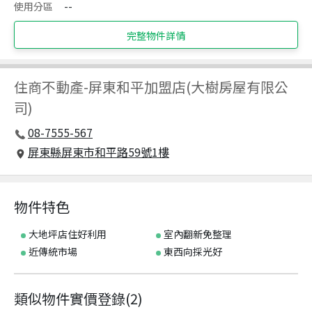
使用分區
--
完整物件詳情
住商不動產
-
屏東和平加盟店(大樹房屋有限公
司)
08-7555-567
屏東縣屏東市和平路59號1樓
物件特色
大地坪店住好利用
室內翻新免整理
近傳統市場
東西向採光好
類似物件實價登錄
(
2
)