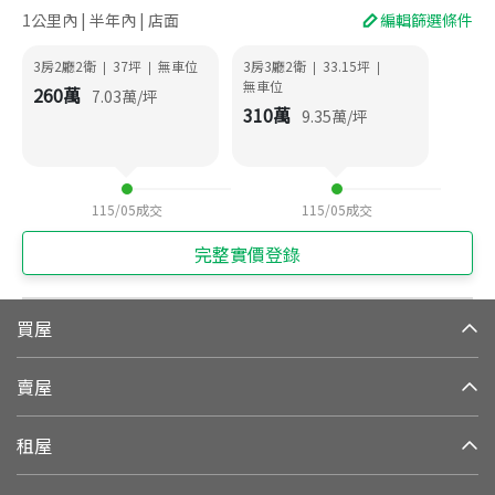
1公里內 | 半年內 | 店面
編輯篩選條件
3房2廳2衛
37
坪
無車位
3房3廳2衛
33.15
坪
|
|
|
|
無車位
260
萬
7.03
萬/坪
310
萬
9.35
萬/坪
115/05
成交
115/05
成交
完整實價登錄
買屋
賣屋
租屋