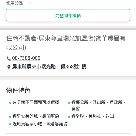
使用分區
--
完整物件詳情
住商不動產
-
屏東尊皇瑞光加盟店(寶華房屋有
限公司)
08-7388-000
屏東縣屏東市瑞光路二段368號1樓
物件特色
有 7 塊不同面積可以選擇
近鄉公所、派出所、戶政所、
農會
近早安美芝城、晨間廚房
近全聯、美聯社、7-11
近斑馬客家小吃、穀倉客麵館