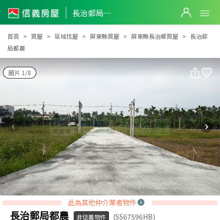
長治郵局都農
長治郵局都農
首頁
買屋
區域找屋
屏東縣買屋
屏東縣長治鄉買屋
長治郵
局都農
圖片 1/8
此為其他仲介業者物件
長治郵局都農
(SS67596HB)
非信義物件