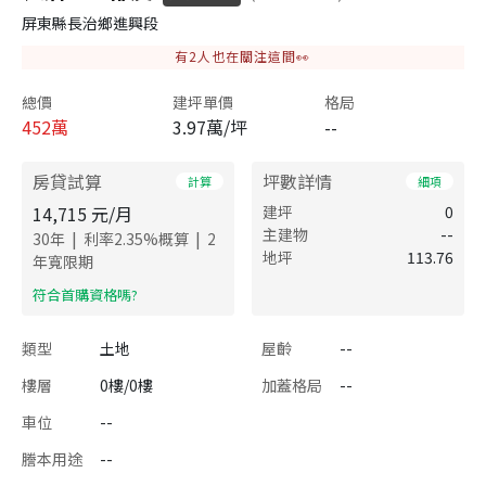
屏東縣長治鄉進興段
有
2
人也在關注這間👀
總價
建坪單價
格局
452
萬
3.97萬/坪
--
房貸試算
坪數詳情
計算
細項
14,715
元/月
建坪
0
主建物
--
|
|
30
年
利率
2.35
%概算
2
地坪
113.76
年寬限期
​符合首購資格嗎?
類型
土地
屋齡
--
樓層
0樓/0樓
加蓋格局
--
車位
--
謄本用途
--