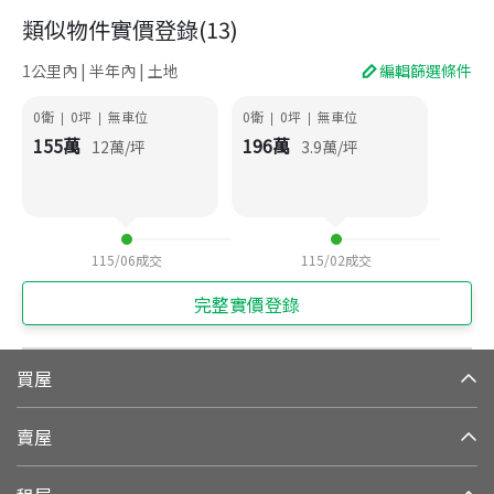
類似物件實價登錄
(
13
)
1公里內 | 半年內 | 土地
編輯篩選條件
0衛
0
坪
無車位
0衛
0
坪
無車位
|
|
|
|
155
萬
196
萬
12
萬/坪
3.9
萬/坪
115/06
成交
115/02
成交
完整實價登錄
買屋
賣屋