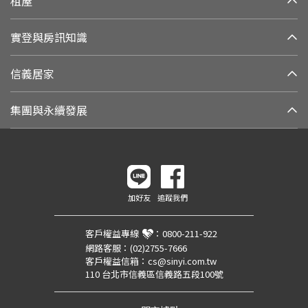
租屋
實登與房訊知識
信義居家
集團與永續發展
加好友
追蹤我們
客戶權益專線
：
0800-211-922
網路客服：
(02)2755-7666
客戶權益信箱：
cs@sinyi.com.tw
110 台北市信義區信義路五段100號