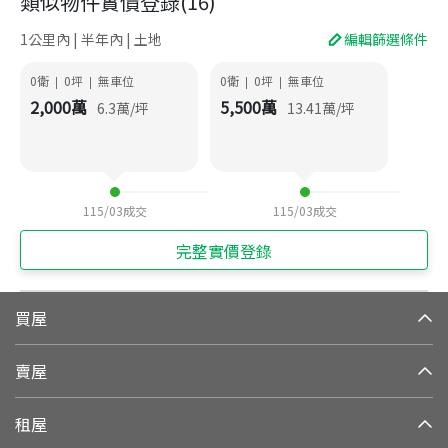
類似物件實價登錄
(
16
)
1公里內 | 半年內 | 土地
編輯篩選條件
0衛
0
坪
無車位
0衛
0
坪
無車位
|
|
|
|
2,000
萬
5,500
萬
6.3
萬/坪
13.41
萬/坪
115/03
成交
115/03
成交
完整實價登錄
買屋
賣屋
租屋