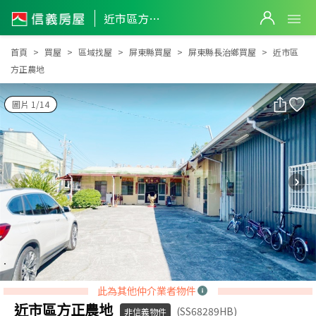
近市區方正農地
近市區方正農地
首頁
買屋
區域找屋
屏東縣買屋
屏東縣長治鄉買屋
近市區
方正農地
圖片 1/14
此為其他仲介業者物件
近市區方正農地
(SS68289HB)
非信義物件