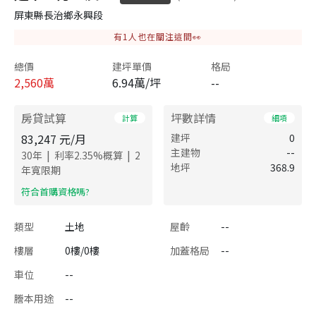
屏東縣長治鄉永興段
有
1
人也在關注這間👀
總價
建坪單價
格局
2,560
萬
6.94萬/坪
--
房貸試算
坪數詳情
計算
細項
83,247
元/月
建坪
0
主建物
--
|
|
30
年
利率
2.35
%概算
2
地坪
368.9
年寬限期
​符合首購資格嗎?
類型
土地
屋齡
--
樓層
0樓/0樓
加蓋格局
--
車位
--
謄本用途
--