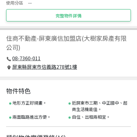
使用分區
--
完整物件詳情
住商不動產
-
屏東廣信加盟店(大樹家房產有限
公司)
08-7360-011
屏東縣屏東市信義路278號1樓
物件特色
地形方正好規畫。
近屏東市三期、中正國中、超
商生活機能佳。
兩面臨路進出方便。
自住、出租兩相宜。