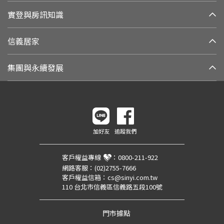
實登與房訊知識
信義居家
集團與永續發展
加好友
追蹤我們
客戶權益專線
：
0800-211-922
網路客服：
(02)2755-7666
客戶權益信箱：
cs@sinyi.com.tw
110 台北市信義區信義路五段100號
門市據點