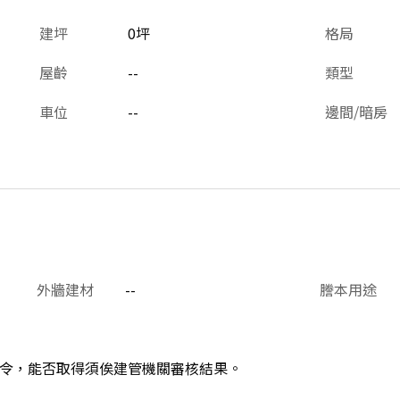
建坪
0坪
格局
屋齡
--
類型
車位
--
邊間/暗房
外牆建材
--
謄本用途
令，能否取得須俟建管機關審核結果。