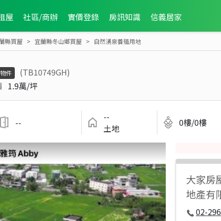
租屋
社區/商辦
實價登錄
房訊知識
信義居家
蘭縣買屋
宜蘭縣冬山鄉買屋
自然湧泉養殖用地
(TB10749GH)
物件
價
1.9萬/坪
--
--
0樓/0樓
土地
大家房
地產有
02-296