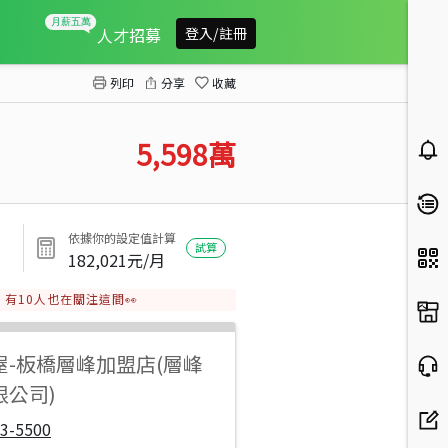
自然湧泉養殖用地
人才招募
登入/註冊
列印
分享
收藏
5,598
萬
依據你的設定值計算
試算
182,021
元/月
有
10
人也在關注這間👀
屋
-
板橋層峰加盟店(層峰
限公司)
3-5500