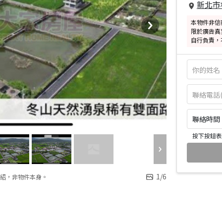
新北市
本物件非信
限於廣告真
自行負責，
聯絡時間：皆
按下按鈕表
1
/
6
紹，非物件本身。