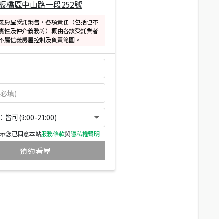
板橋區中山路一段252號
義房屋受託銷售，各項責任（包括但不
實性及仲介義務等）概由各該受託業者
不屬信義房屋控制及負責範圍。
可(9:00-21:00)
示您已同意本站
服務條款
與
隱私權聲明
預約看屋