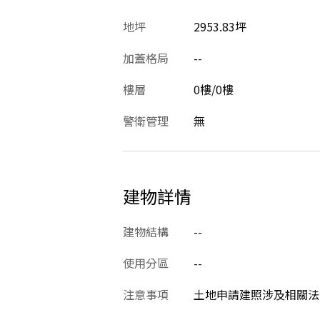
地坪
2953.83坪
加蓋格局
--
樓層
0樓/0樓
警衛管理
無
建物詳情
建物結構
--
使用分區
--
注意事項
土地申請建照涉及相關法