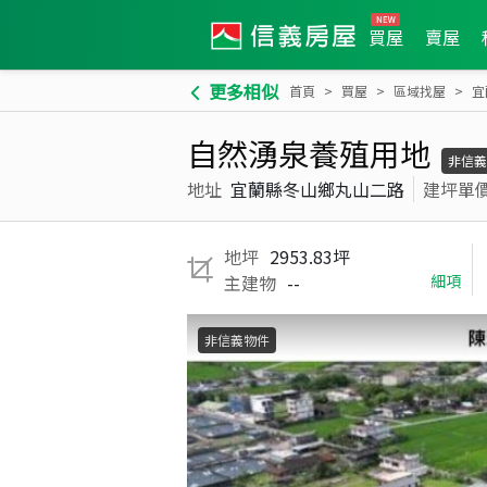
買屋
賣屋
更多相似
首頁
買屋
區域找屋
宜
自然湧泉養殖用地
非信義
地址
宜蘭縣冬山鄉丸山二路
建坪單
地坪
2953.83坪
主建物
--
細項
非信義物件