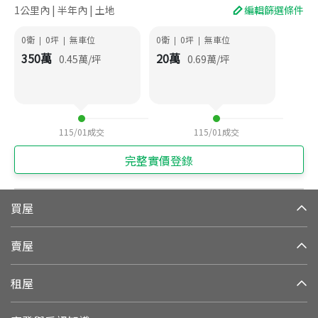
1公里內 | 半年內 | 土地
編輯篩選條件
0衛
0
坪
無車位
0衛
0
坪
無車位
|
|
|
|
350
萬
20
萬
0.45
萬/坪
0.69
萬/坪
115/01
成交
115/01
成交
完整實價登錄
買屋
賣屋
租屋