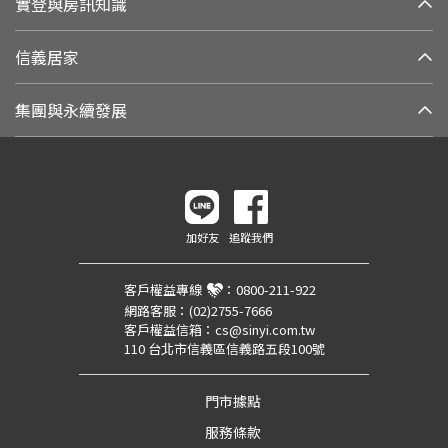
實登與房訊知識
信義居家
集團與永續發展
加好友
追蹤我們
客戶權益專線
：
0800-211-922
網路客服：
(02)2755-7666
客戶權益信箱：
cs@sinyi.com.tw
110 台北市信義區信義路五段100號
門市據點
服務條款