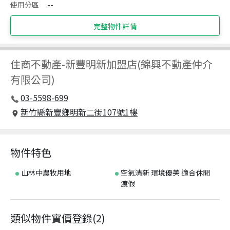
使用分區
--
完整物件詳情
住商不動產
-
新豐明新加盟店(錦興不動產仲介
有限公司)
03-5598-699
新竹縣新豐鄉明新二街107號1樓
物件特色
山林中農牧用地
空氣清新 環境優美 適合休閒
渡假
類似物件實價登錄
(
2
)