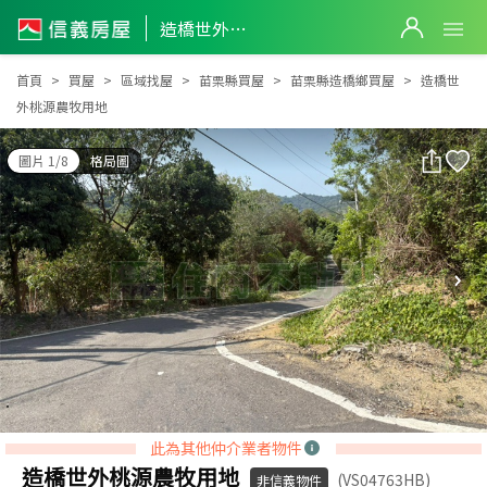
造橋世外桃源農牧用地
造橋世外桃源農牧用地
首頁
買屋
區域找屋
苗栗縣買屋
苗栗縣造橋鄉買屋
造橋世
外桃源農牧用地
圖片 1/8
格局圖
此為其他仲介業者物件
造橋世外桃源農牧用地
(VS04763HB)
非信義物件