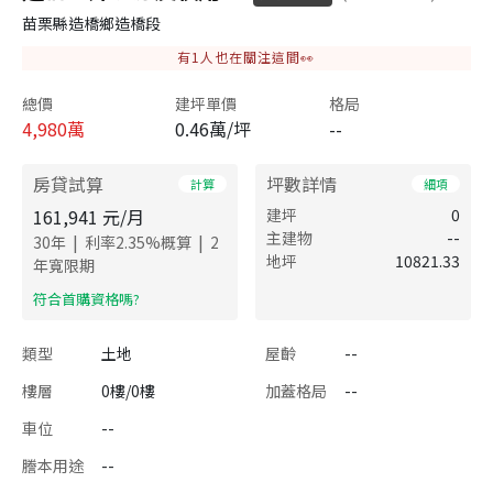
苗栗縣造橋鄉造橋段
有
1
人也在關注這間👀
總價
建坪單價
格局
4,980
萬
0.46萬/坪
--
房貸試算
坪數詳情
計算
細項
161,941
元/月
建坪
0
主建物
--
|
|
30
年
利率
2.35
%概算
2
地坪
10821.33
年寬限期
​符合首購資格嗎?
類型
土地
屋齡
--
樓層
0樓/0樓
加蓋格局
--
車位
--
謄本用途
--