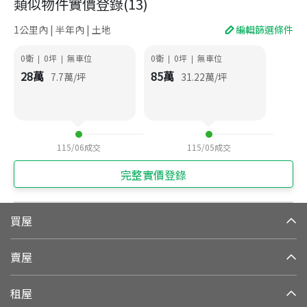
類似物件實價登錄
(
13
)
1公里內 | 半年內 | 土地
編輯篩選條件
0衛
0
坪
無車位
0衛
0
坪
無車位
|
|
|
|
28
萬
85
萬
7.7
萬/坪
31.22
萬/坪
115/06
成交
115/05
成交
完整實價登錄
買屋
賣屋
租屋