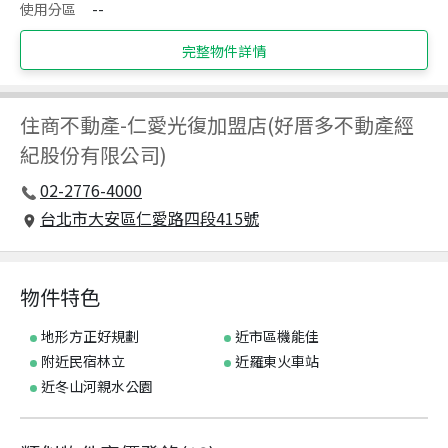
使用分區
--
完整物件詳情
住商不動產
-
仁愛光復加盟店(好厝多不動產經
紀股份有限公司)
02-2776-4000
台北市大安區仁愛路四段415號
物件特色
地形方正好規劃
近市區機能佳
附近民宿林立
近羅東火車站
近冬山河親水公園