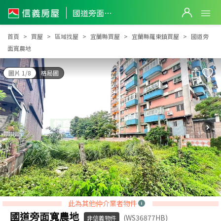
國道旁面寬農地
國道旁面寬農地
首頁
買屋
區域找屋
宜蘭縣買屋
宜蘭縣羅東鎮買屋
國道旁
面寬農地
圖片 1/8
格局圖
此為其他仲介業者物件
國道旁面寬農地
(WS36877HB)
非信義物件