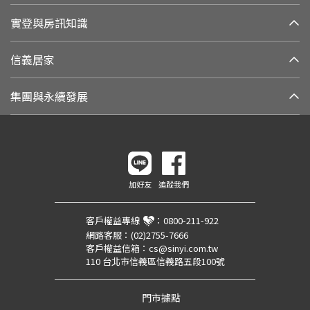
實登與房訊知識
信義居家
集團與永續發展
加好友
追蹤我們
客戶權益專線
：
0800-211-922
網路客服：
(02)2755-7666
客戶權益信箱：
cs@sinyi.com.tw
110 台北市信義區信義路五段100號
門市據點