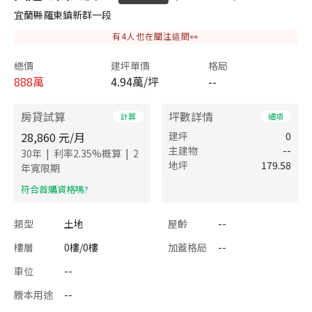
宜蘭縣羅東鎮新群一段
有
4
人也在關注這間👀
總價
建坪單價
格局
888
萬
4.94萬/坪
--
房貸試算
坪數詳情
計算
細項
28,860
元/月
建坪
0
主建物
--
|
|
30
年
利率
2.35
%概算
2
地坪
179.58
年寬限期
​符合首購資格嗎?
類型
土地
屋齡
--
樓層
0樓/0樓
加蓋格局
--
車位
--
謄本用途
--