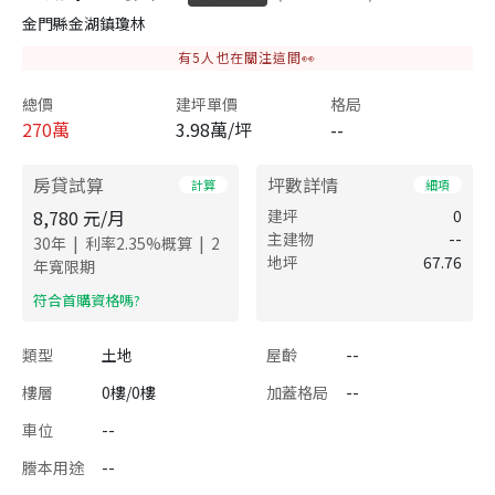
金門縣金湖鎮瓊林
有
5
人也在關注這間👀
總價
建坪單價
格局
270
萬
3.98萬/坪
--
房貸試算
坪數詳情
計算
細項
8,780
元/月
建坪
0
主建物
--
|
|
30
年
利率
2.35
%概算
2
地坪
67.76
年寬限期
​符合首購資格嗎?
類型
土地
屋齡
--
樓層
0樓/0樓
加蓋格局
--
車位
--
謄本用途
--