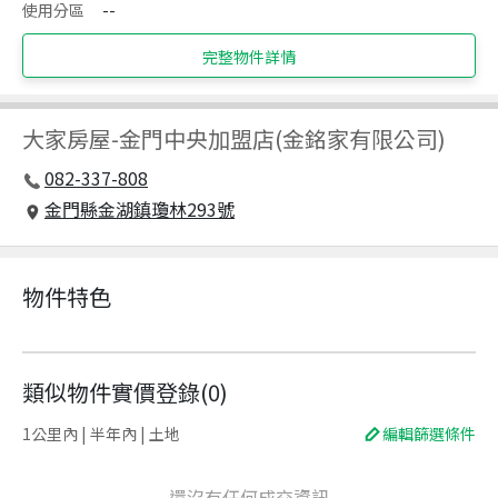
使用分區
--
完整物件詳情
大家房屋
-
金門中央加盟店(金銘家有限公司)
082-337-808
金門縣金湖鎮瓊林293號
物件特色
類似物件實價登錄
(
0
)
1公里內 | 半年內 | 土地
編輯篩選條件
還沒有任何成交資訊