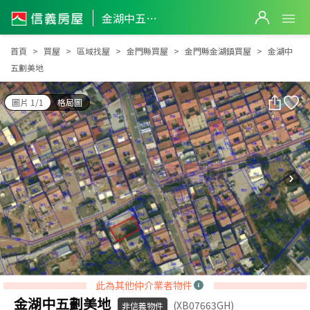
金湖中五劃美地
金湖中五劃美地
首頁
買屋
區域找屋
金門縣買屋
金門縣金湖鎮買屋
金湖中
五劃美地
圖片 1/1
格局圖
此為其他仲介業者物件
金湖中五劃美地
(XB07663GH)
非信義物件