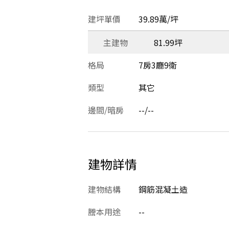
建坪單價
39.89萬/坪
主建物
81.99坪
格局
7房3廳9衛
類型
其它
邊間/暗房
--/--
建物詳情
建物結構
鋼筋混凝土造
謄本用途
--