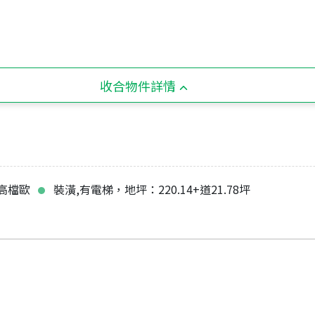
收合物件詳情
高檔歐
裝潢,有電梯，地坪：220.14+道21.78坪