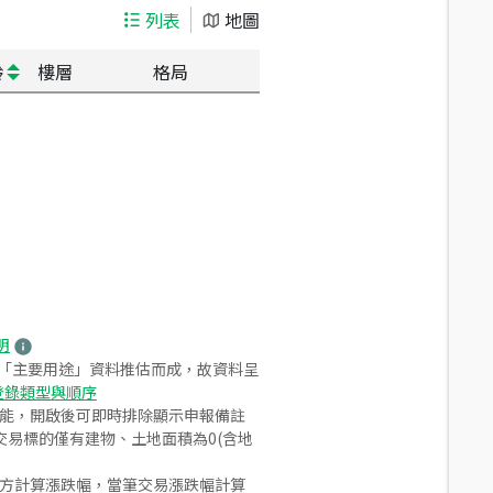
列表
地圖
齡
樓層
格局
明
之「主要用途」資料推估而成，故資料呈
登錄類型與順序
功能，開啟後可即時排除顯示申報備註
易標的僅有建物、土地面積為0(含地
合方計算漲跌幅，當筆交易漲跌幅計算