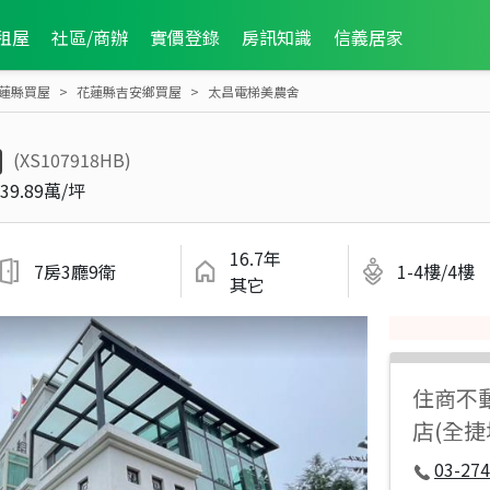
租屋
社區/商辦
實價登錄
房訊知識
信義居家
蓮縣買屋
花蓮縣吉安鄉買屋
太昌電梯美農舍
(XS107918HB)
39.89萬/坪
16.7年
7房3廳9衛
1-4樓/4樓
其它
住商不
店(全捷
03-27