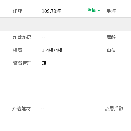
建坪
109.79坪
詳情
地坪
加蓋格局
--
屋齡
樓層
1-4樓/4樓
車位
警衛管理
無
外牆建材
--
該層戶數