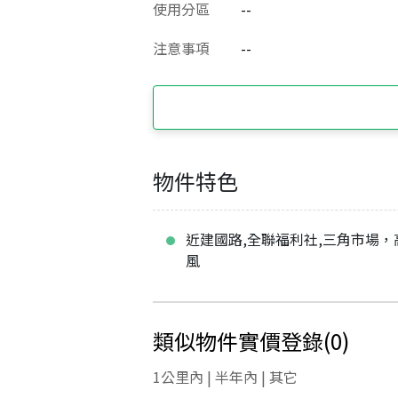
使用分區
--
注意事項
--
物件特色
近建國路,全聯福利社,三角市場，
風
類似物件實價登錄
(
0
)
1公里內 | 半年內 | 其它