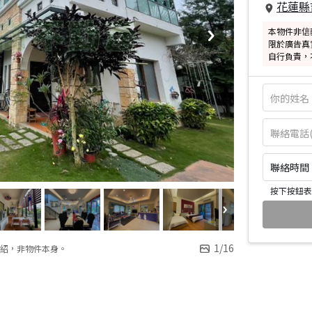
花蓮縣
本物件非信
限於廣告真
自行負責，
聯絡時間：皆
按下按鈕表
1
/
16
紹，非物件本身。