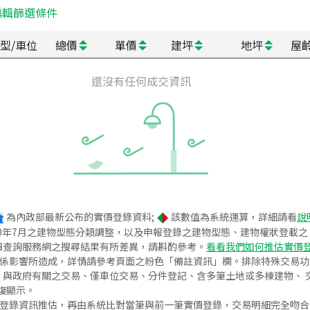
編輯篩選條件
型/車位
總價
單價
建坪
地坪
屋
還沒有任何成交資訊
為內政部最新公布的實價登錄資料;
該數值為系統運算，詳細請看
說
020年7月之建物型態分類調整，以及申報登錄之建物型態、建物權狀登載
價查詢服務網之搜尋結果有所差異，請斟酌參考。
看看我們如何推估實價
關係影響所造成，詳情請參考頁面之粉色「備註資訊」欄。排除特殊交易
與政府有關之交易、僅車位交易、分件登記、含多筆土地或多棟建物、 交
復顯示。
價登錄資訊推估，再由系統比對當筆與前一筆實價登錄，交易明細完全吻