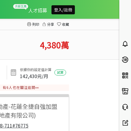
太昌電梯美農舍
人才招募
登入/註冊
列印
分享
收藏
4,380
萬
依據你的設定值計算
試算
142,430
元/月
有
6
人也在關注這間👀
動產
-
花蓮全捷自強加盟
地產有限公司)
48-711#76775