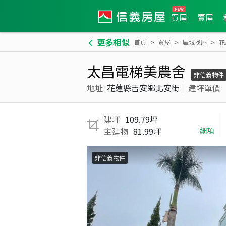
買屋
賣屋
更多相似
首頁
買屋
區域找屋
花
太昌電梯美農舍
非信義物件
地址
花蓮縣吉安鄉北安街
建坪單價
建坪
109.79坪
主建物
81.99坪
細項
非信義物件