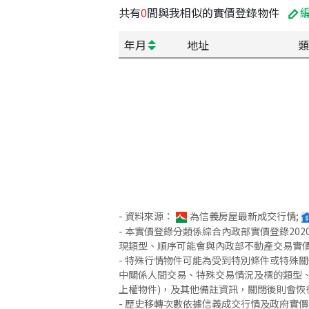
共有
0
間與我相似的實價登錄物件
年月
地址
類
- 資料來源：
為信義房屋最新成交行情;
- 本實價登錄分類係綜合內政部實價登錄2
現類型、順序可能會與內政部不動產交易實
- 特殊行情物件可能為受到特別條件或特殊
中關係人間交易、特殊交易情況及標的類型、
上權物件)，及其他備註資訊，關閉後則會恢
- 歷史移轉次數依據信義成交行情及政府實