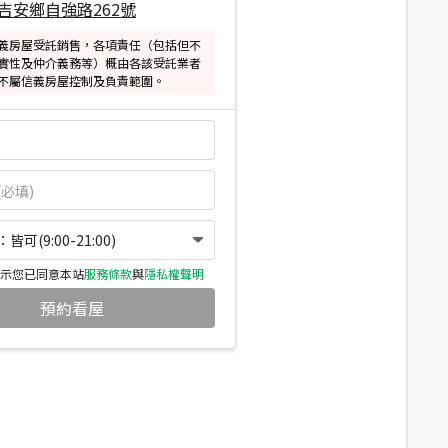
吉安鄉自強路262號
義房屋受託銷售，各項責任（包括但不
實性及仲介義務等）概由各該受託業者
不屬信義房屋控制及負責範圍。
可(9:00-21:00)
示您已同意本站
服務條款
與
隱私權聲明
預約看屋