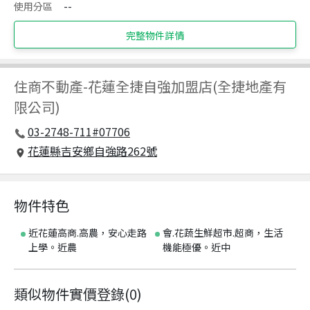
使用分區
--
完整物件詳情
住商不動產
-
花蓮全捷自強加盟店(全捷地產有
限公司)
03-2748-711#07706
花蓮縣吉安鄉自強路262號
物件特色
近花蓮高商.高農，安心走路
會.花蔬生鮮超市.超商，生活
上學。近農
機能極優。近中
類似物件實價登錄
(
0
)