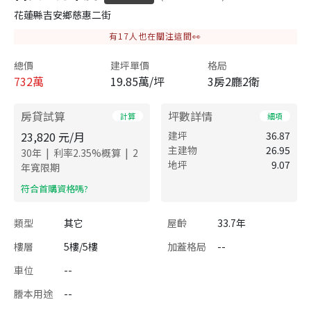
花蓮縣吉安鄉慈惠二街
有
17
人也在關注這間👀
總價
建坪單價
格局
732
萬
19.85萬/坪
3房2廳2衛
房貸試算
坪數詳情
計算
細項
23,820
元/月
建坪
36.87
主建物
26.95
|
|
30
年
利率
2.35
%概算
2
地坪
9.07
年寬限期
​符合首購資格嗎?
類型
其它
屋齡
33.7年
樓層
5樓/5樓
加蓋格局
--
車位
--
謄本用途
--