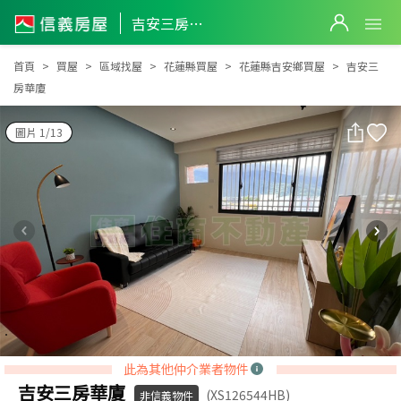
吉安三房華廈
吉安三房華廈
首頁
買屋
區域找屋
花蓮縣買屋
花蓮縣吉安鄉買屋
吉安三
房華廈
圖片 1/13
此為其他仲介業者物件
吉安三房華廈
(XS126544HB)
非信義物件