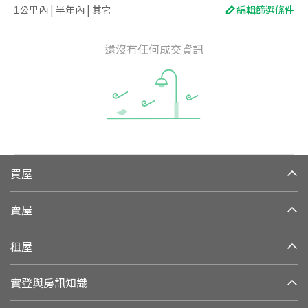
1公里內 | 半年內 | 其它
編輯篩選條件
還沒有任何成交資訊
買屋
賣屋
租屋
實登與房訊知識