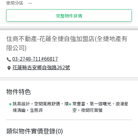
使用分區
--
完整物件詳情
住商不動產
-
花蓮全捷自強加盟店(全捷地產有
限公司)
03-2748-711#66817
花蓮縣吉安鄉自強路262號
物件特色
挑高設計，空間寬敞舒適、環
常豐富、第一道曙光、浪漫星
境清幽，生態非
空，夜間可賞螢
類似物件實價登錄
(
0
)