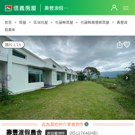
壽豐渡假農舍
壽豐渡假農舍
首頁
買屋
區域找屋
花蓮縣買屋
花蓮縣壽豐鄉買屋
壽豐渡
假農舍
圖片 1/16
此為其他仲介業者物件
壽豐渡假農舍
(XS127646HB)
非信義物件