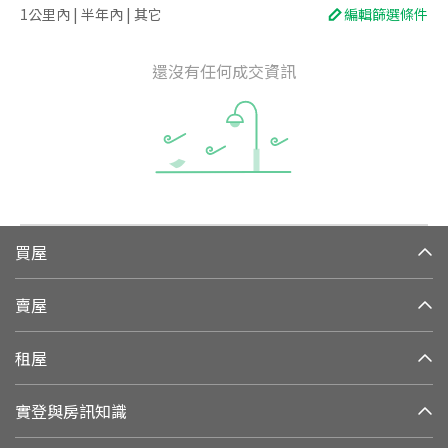
1公里內 | 半年內 | 其它
編輯篩選條件
還沒有任何成交資訊
買屋
賣屋
租屋
實登與房訊知識