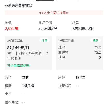
花蓮縣壽豐鄉牧場
有
6
人也在關注這間👀
總價
建坪單價
格局
2,680
萬
35.64萬/坪
7房2廳6.5衛
房貸試算
坪數詳情
計算
細項
87,149
元/月
建坪
75.2
主建物
75.2
|
|
30
年
利率
2.35
%概算
2
地坪
0
年寬限期
​符合首購資格嗎?
類型
其它
屋齡
13.7年
樓層
1樓/1樓
加蓋格局
--
車位
--
謄本用途
--