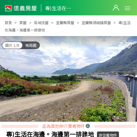
專)生活在海邊。海邊第一排建地
專)生活在海邊。海邊第一排建地
首頁
買屋
區域找屋
宜蘭縣買屋
宜蘭縣頭城鎮買屋
專)生活
在海邊。海邊第一排建地
圖片 1/8
格局圖
此為其他仲介業者物件
專)生活在海邊。海邊第一排建地
非信義物件