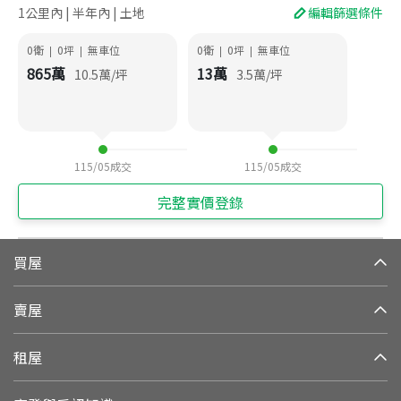
1公里內 | 半年內 | 土地
編輯篩選條件
0衛
0
坪
無車位
0衛
0
坪
無車位
|
|
|
|
865
萬
13
萬
10.5
萬/坪
3.5
萬/坪
115/05
成交
115/05
成交
完整實價登錄
買屋
賣屋
租屋