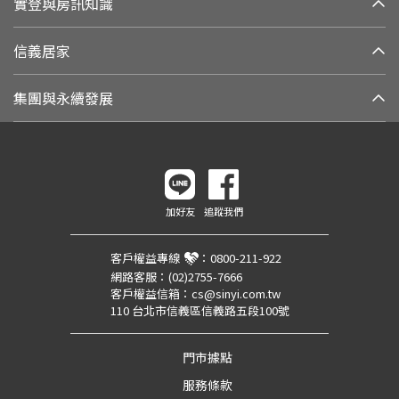
實登與房訊知識
信義居家
集團與永續發展
加好友
追蹤我們
客戶權益專線
：
0800-211-922
網路客服：
(02)2755-7666
客戶權益信箱：
cs@sinyi.com.tw
110 台北市信義區信義路五段100號
門市據點
服務條款