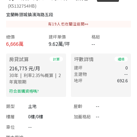
(XS132754HB)
宜蘭縣頭城鎮濱海路五段
有
19
人也在關注這間👀
總價
建坪單價
格局
6,666
萬
9.62萬/坪
--
房貸試算
坪數詳情
計算
細項
216,775
元/月
建坪
0
主建物
--
|
|
30
年
利率
2.35
%概算
2
地坪
692.6
年寬限期
​符合首購資格嗎?
類型
土地
屋齡
--
樓層
0樓/0樓
加蓋格局
--
車位
--