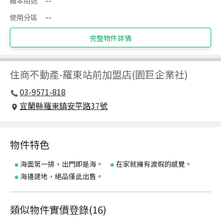
謄本用途
--
使用分區
--
完整物件詳情
住商不動產
-
羅東站前加盟店(園巨企業社)
03-9571-818
宜蘭縣羅東鎮安平路37號
物件特色
海面第一排，出門即是海。
在家就擁有渡假的感覺。
海邊建地，絕品僅此出售。
類似物件實價登錄
(
16
)