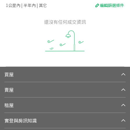
1公里內 | 半年內 | 其它
編輯篩選條件
還沒有任何成交資訊
買屋
賣屋
租屋
實登與房訊知識