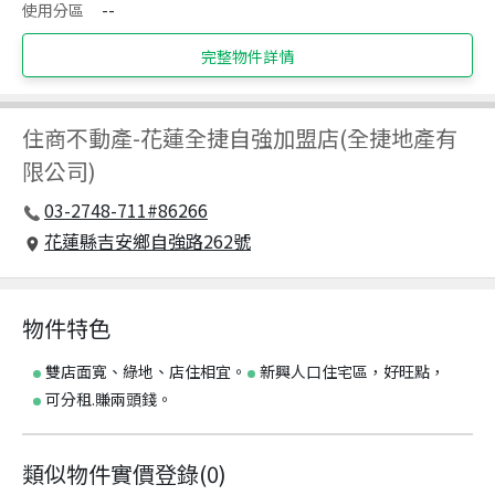
使用分區
--
完整物件詳情
住商不動產
-
花蓮全捷自強加盟店(全捷地產有
限公司)
03-2748-711#86266
花蓮縣吉安鄉自強路262號
物件特色
雙店面寬、綠地、店住相宜。
新興人口住宅區，好旺點，
可分租.賺兩頭錢。
類似物件實價登錄
(
0
)