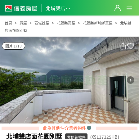
北埔雙店面花園別墅
北埔雙店面花園別墅
首頁
買屋
區域找屋
花蓮縣買屋
花蓮縣新城鄉買屋
北埔雙
店面花園別墅
圖片 1/13
此為其他仲介業者物件
北埔雙店面花園別墅
(XS137325HB)
非信義物件