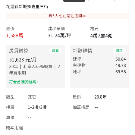
花蓮縣新城鄉嘉里三街
有
6
人也在關注這間👀
總價
建坪單價
格局
1,588
萬
31.24萬/坪
4房2廳4衛
房貸試算
坪數詳情
計算
細項
51,623
元/月
建坪
50.84
主建物
49.78
|
|
30
年
利率
2.35
%概算
2
地坪
69.58
年寬限期
​符合首購資格嗎?
類型
其它
屋齡
20.8年
樓層
1-3樓/3樓
加蓋格局
--
車位
--
謄本用途
--