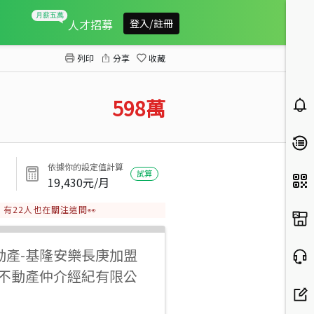
安一路透天
人才招募
登入/註冊
列印
分享
收藏
598
萬
依據你的設定值計算
試算
19,430
元/月
有
22
人也在關注這間👀
動產
-
基隆安樂長庚加盟
勝不動產仲介經紀有限公