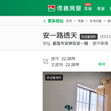
買屋
賣屋
更多相似
首頁
買屋
區域找屋
基
安一路透天
(XS1
非信義物件
地址
基隆市安樂區安一路
建坪單價
建坪
22.28坪
主建物
22.28坪
細項
非信義物件