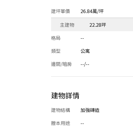
建坪單價
26.84萬/坪
主建物
22.28坪
格局
--
類型
公寓
邊間/暗房
--/--
建物詳情
建物結構
加強磚造
謄本用途
--