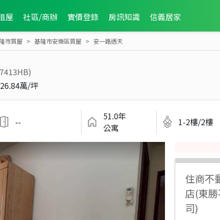
租屋
社區/商辦
實價登錄
房訊知識
信義居家
隆市買屋
基隆市安樂區買屋
安一路透天
37413HB)
26.84萬/坪
51.0年
--
1-2樓/2樓
公寓
住商不
店(東
司)