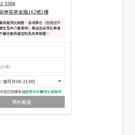
2-5566
安樂區麥金路162號1樓
義房屋受託銷售，各項責任（包括但不
實性及仲介義務等）概由各該受託業者
不屬信義房屋控制及負責範圍。
可(9:00-21:00)
示您已同意本站
服務條款
與
隱私權聲明
預約看屋