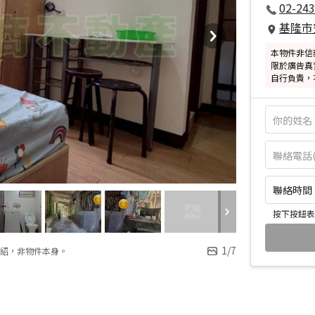
02-243
基隆市
本物件非信
限於廣告真
自行負責，
聯絡時間：皆
按下按鈕表
1
/
7
紹，非物件本身。