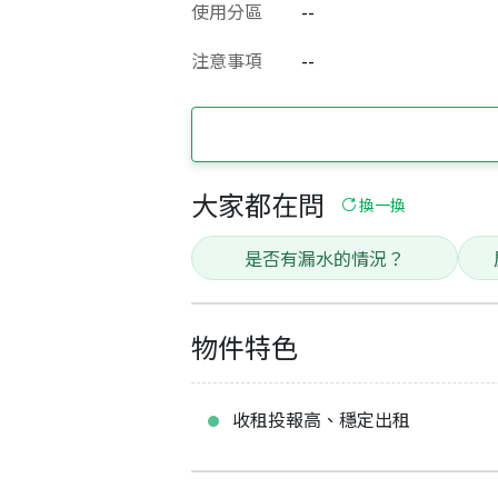
使用分區
--
注意事項
--
大家都在問
換一換
是否有漏水的情況？
物件特色
收租投報高、穩定出租