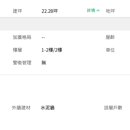
建坪
22.28坪
詳情
地坪
加蓋格局
--
屋齡
樓層
1-2樓/2樓
車位
警衛管理
無
外牆建材
水泥牆
該層戶數