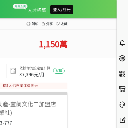
冬山珍珠社區美農地E145
人才招募
登入/註冊
列印
分享
收藏
1,150
萬
依據你的設定值計算
試算
37,396
元/月
有
5
人也在關注這間👀
動產
-
宜蘭文化二加盟店
業社)
3-777