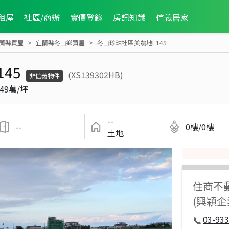
租屋
社區/商辦
實價登錄
房訊知識
信義居家
蘭縣買屋
宜蘭縣冬山鄉買屋
冬山珍珠社區美農地E145
45
(XS139302HB)
非信義物件
.49萬/坪
--
--
0樓/0樓
土地
住商不
(興穎企
03-933