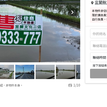
宜蘭縣
本物件非信
限於廣告真
自行負責，
聯絡時間：皆
按下按鈕表
1
/
10
紹，非物件本身。