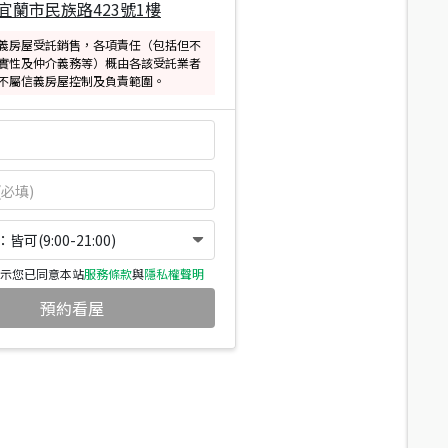
宜蘭市民族路423號1樓
義房屋受託銷售，各項責任（包括但不
實性及仲介義務等）概由各該受託業者
不屬信義房屋控制及負責範圍。
可(9:00-21:00)
示您已同意本站
服務條款
與
隱私權聲明
預約看屋