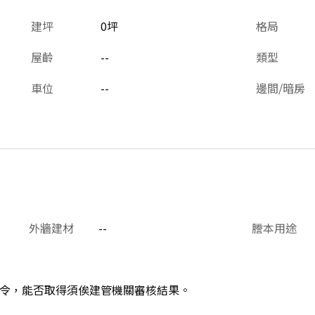
建坪
0坪
格局
屋齡
--
類型
車位
--
邊間/暗房
外牆建材
--
謄本用途
令，能否取得須俟建管機關審核結果。