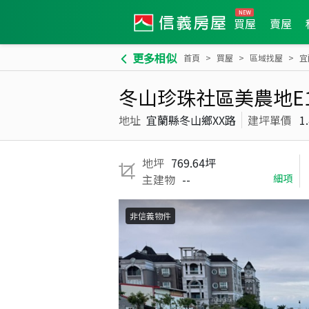
買屋
賣屋
更多相似
首頁
買屋
區域找屋
宜
冬山珍珠社區美農地E1
地址
宜蘭縣冬山鄉XX路
建坪單價
1
地坪
769.64坪
主建物
--
細項
非信義物件