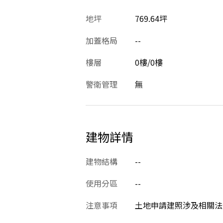
地坪
769.64坪
加蓋格局
--
樓層
0樓/0樓
警衛管理
無
建物詳情
建物結構
--
使用分區
--
注意事項
土地申請建照涉及相關法