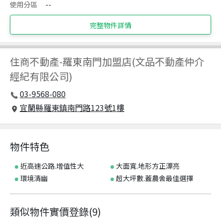
使用分區
--
完整物件詳情
住商不動產
-
羅東南門加盟店(文品不動產仲介
經紀有限公司)
03-9568-080
宜蘭縣羅東鎮南門路123號1樓
物件特色
近高速公路.增值性大
大面寬.地形方正漂亮
環境清幽
超大坪數.蓋農舍最佳選擇
類似物件實價登錄
(
9
)