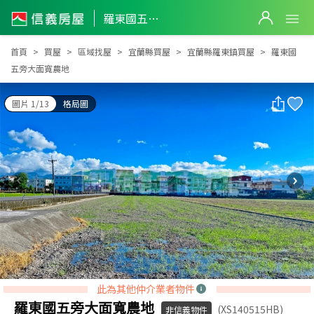
羅東國五旁大面寬農地
羅東國五旁大面寬農地
首頁
買屋
區域找屋
宜蘭縣買屋
宜蘭縣羅東鎮買屋
羅東國
五旁大面寬農地
圖片 1/13
格局圖
此為其他仲介業者物件
羅東國五旁大面寬農地
(XS140515HB)
非信義物件