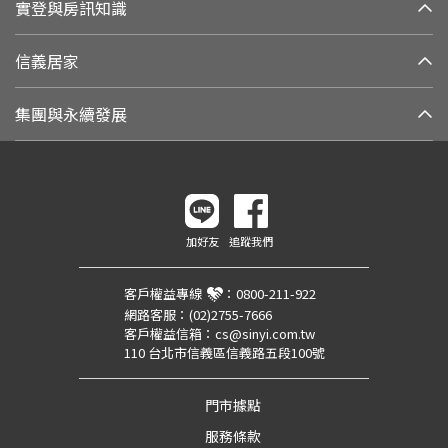
實登與房訊知識
信義居家
集團與永續發展
加好友
追蹤我們
客戶權益專線
：
0800-211-922
網路客服：
(02)2755-7666
客戶權益信箱：
cs@sinyi.com.tw
110 台北市信義區信義路五段100號
門市據點
服務條款