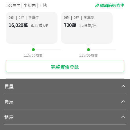
1公里內 | 半年內 | 土地
編輯篩選條件
0衛
0
坪
無車位
0衛
0
坪
無車位
|
|
|
|
16,020
萬
720
萬
8.12
萬/坪
2.59
萬/坪
115/06
成交
115/05
成交
完整實價登錄
買屋
賣屋
租屋