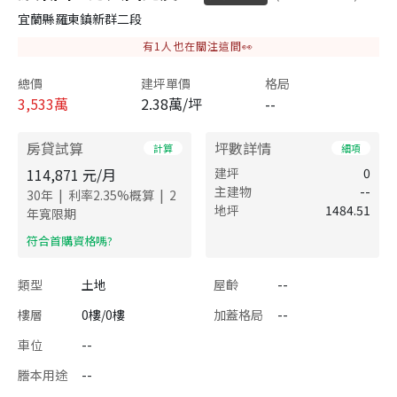
宜蘭縣羅東鎮新群二段
有
1
人也在關注這間👀
總價
建坪單價
格局
3,533
萬
2.38萬/坪
--
房貸試算
坪數詳情
計算
細項
114,871
元/月
建坪
0
主建物
--
|
|
30
年
利率
2.35
%概算
2
地坪
1484.51
年寬限期
​符合首購資格嗎?
類型
土地
屋齡
--
樓層
0樓/0樓
加蓋格局
--
車位
--
謄本用途
--